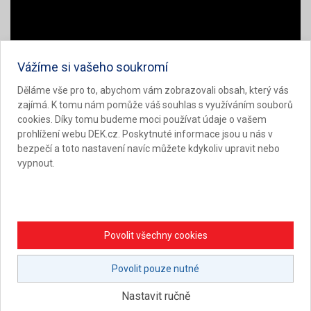
Vážíme si vašeho soukromí
Děláme vše pro to, abychom vám zobrazovali obsah, který vás
zajímá. K tomu nám pomůže váš souhlas s využíváním souborů
cookies. Díky tomu budeme moci používat údaje o vašem
prohlížení webu DEK.cz. Poskytnuté informace jsou u nás v
Naše práce nekončí u produktů – přinášíme nové přístupy
bezpečí a toto nastavení navíc můžete kdykoliv upravit nebo
ke zkoušení materiálů, rozvíjíme
specializovaný software
vypnout.
pro stavebnictví a hledáme cesty, jak automatizace a
digitální nástroje mohou podpořit efektivitu celého odvětví.
Díky spojení odborných znalostí, experimentálního
Povolit všechny cookies
testování a moderních technologií přispíváme k rozvoji
stavebnictví a pomáháme našim zákazníkům stavět s
Povolit pouze nutné
jistotou.
Nastavit ručně
Dlouholeté zkušenosti z praxe doplňujeme řadou