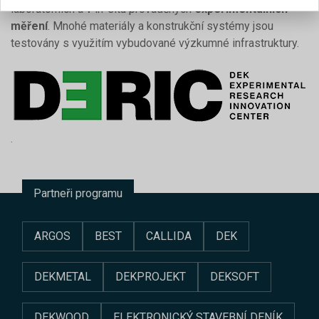
laboratorních a v in-situ prováděných
experimentálních
měření
. Mnohé materiály a konstrukční systémy jsou
testovány s využitím vybudované výzkumné infrastruktury.
.
Partneři programu
ARGOS
BEST
CALLIDA
DEK
DEKMETAL
DEKPROJEKT
DEKSOFT
DEKWOOD
ELEKTRONICKÝ STAVEBNÍ DENÍK