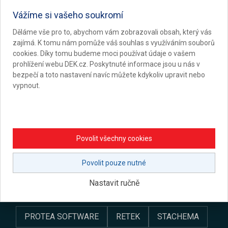
Vážíme si vašeho soukromí
Přejít na články
Děláme vše pro to, abychom vám zobrazovali obsah, který vás
zajímá. K tomu nám pomůže váš souhlas s využíváním souborů
cookies. Díky tomu budeme moci používat údaje o vašem
prohlížení webu DEK.cz. Poskytnuté informace jsou u nás v
Partneři programu
bezpečí a toto nastavení navíc můžete kdykoliv upravit nebo
vypnout.
ARGOS
BEST
CALLIDA
DEK
DEKMETAL
DEKPROJEKT
DEKSOFT
Povolit všechny cookies
DEKWOOD
ELEKTRONICKÝ STAVEBNÍ DENÍK
Povolit pouze nutné
Nastavit ručně
G SERVIS CZ
NEMOPAS
PROTEA SOFTWARE
RETEK
STACHEMA