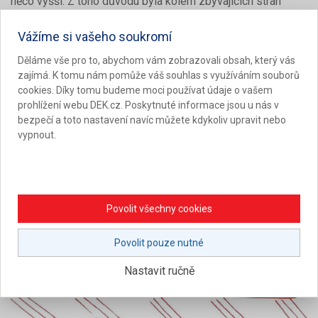
něco vyšší. Z toho důvodu byla kolem zbývajících stran
obvodu suterénu v dostatečné hloubce umístěna obvodová
drenáž. Její vysoká spolehlivost je dána mimo jiné možností
Vážíme si vašeho soukromí
tuto drenáž z ochranného prostoru kontrolovat a čistit,
Děláme vše pro to, abychom vám zobrazovali obsah, který vás
popřípadě doplnit pomocným čerpáním vody z jímky v
zajímá. K tomu nám pomůže váš souhlas s využíváním souborů
ochranném prostoru.
cookies. Díky tomu budeme moci používat údaje o vašem
prohlížení webu DEK.cz. Poskytnuté informace jsou u nás v
bezpečí a toto nastavení navíc můžete kdykoliv upravit nebo
vypnout.
Povolit všechny cookies
Povolit pouze nutné
Nastavit ručně