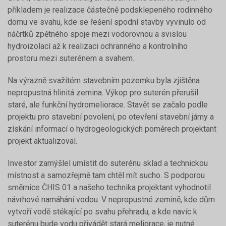
příkladem je realizace částečně podsklepeného rodinného
domu ve svahu, kde se řešení spodní stavby vyvinulo od
náčrtků zpětného spoje mezi vodorovnou a svislou
hydroizolací až k realizaci ochranného a kontrolního
prostoru mezi suterénem a svahem.
Na výrazně svažitém stavebním pozemku byla zjištěna
nepropustná hlinitá zemina. Výkop pro suterén přerušil
staré, ale funkční hydromeliorace. Stavět se začalo podle
projektu pro stavební povolení, po otevření stavební jámy a
získání informací o hydrogeologických poměrech projektant
projekt aktualizoval.
Investor zamýšlel umístit do suterénu sklad a technickou
místnost a samozřejmě tam chtěl mít sucho. S podporou
směrnice ČHIS 01 a našeho technika projektant vyhodnotil
návrhové namáhání vodou. V nepropustné zemině, kde dům
vytvoří vodě stékající po svahu přehradu, a kde navíc k
suterénu bude vodu přivádět stará meliorace, je nutné