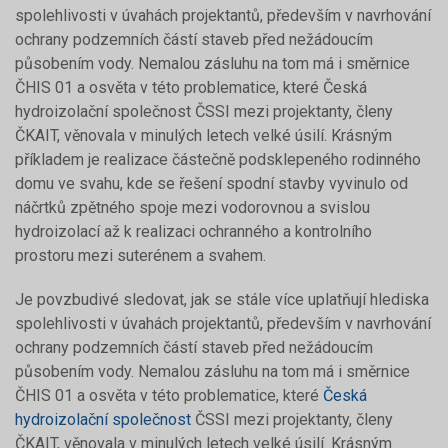
spolehlivosti v úvahách projektantů, především v navrhování
ochrany podzemních částí staveb před nežádoucím
působením vody. Nemalou zásluhu na tom má i směrnice
ČHIS 01 a osvěta v této problematice, které Česká
hydroizolační společnost ČSSI mezi projektanty, členy
ČKAIT, věnovala v minulých letech velké úsilí. Krásným
příkladem je realizace částečně podsklepeného rodinného
domu ve svahu, kde se řešení spodní stavby vyvinulo od
náčrtků zpětného spoje mezi vodorovnou a svislou
hydroizolací až k realizaci ochranného a kontrolního
prostoru mezi suterénem a svahem.
Je povzbudivé sledovat, jak se stále více uplatňují hlediska
spolehlivosti v úvahách projektantů, především v navrhování
ochrany podzemních částí staveb před nežádoucím
působením vody. Nemalou zásluhu na tom má i směrnice
ČHIS 01 a osvěta v této problematice, které
Česká
hydroizolační společnost
ČSSI mezi projektanty, členy
ČKAIT, věnovala v minulých letech velké úsilí. Krásným