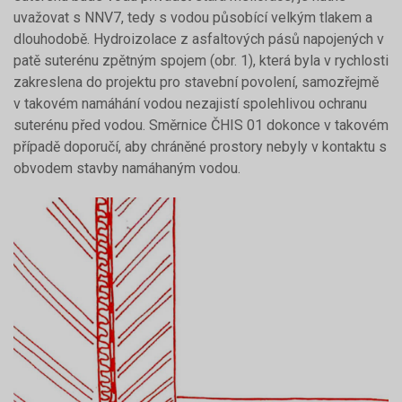
uvažovat s NNV7, tedy s vodou působící velkým tlakem a
dlouhodobě. Hydroizolace z asfaltových pásů napojených v
patě suterénu zpětným spojem (obr. 1), která byla v rychlosti
zakreslena do projektu pro stavební povolení, samozřejmě
v takovém namáhání vodou nezajistí spolehlivou ochranu
suterénu před vodou. Směrnice ČHIS 01 dokonce v takovém
případě doporučí, aby chráněné prostory nebyly v kontaktu s
obvodem stavby namáhaným vodou.