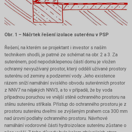
Obr. 1 – Náčrtek řešení izolace suterénu v PSP
Řešení, na kterém se projektant i investor s naším
technikem shodli, je patrné ze schémat na obr. 2 a 3. Za
suterénem, pod nepodsklepenou částí domu je vložen
ochranný nevyužívaný prostor, který oddělí užívané prostory
suterénu od zeminy a podzemní vody. Jeho existence
rázem sníží namáhání svislého obvodu suterénních prostor
z NNV7 na nějakých NNV3, a to v případě, že by voda
případnou poruchou ve vnější stěně ochranného prostoru na
stěnu suterénu stříkala. Přístup do ochranného prostoru je z
prostoru suterénu dveřmi se zvýšeným prahem cca 300 mm
nad úrovní podlahy ochranného prostoru. Návrhové
namáhání vodorovné části hydroizolace suterénu zůstane o