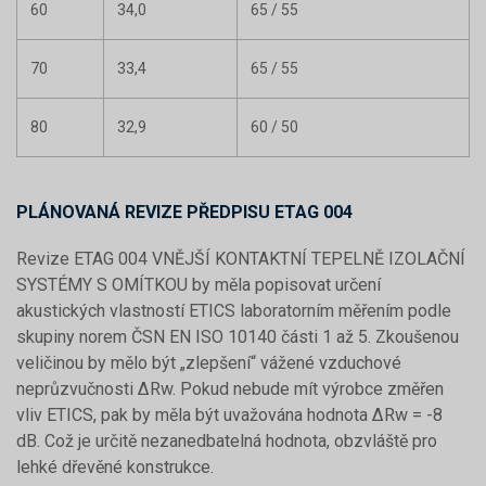
60
34,0
65 / 55
70
33,4
65 / 55
80
32,9
60 / 50
PLÁNOVANÁ REVIZE PŘEDPISU ETAG 004
Revize ETAG 004 VNĚJŠÍ KONTAKTNÍ TEPELNĚ IZOLAČNÍ
SYSTÉMY S OMÍTKOU by měla popisovat určení
akustických vlastností ETICS laboratorním měřením podle
skupiny norem ČSN EN ISO 10140 části 1 až 5. Zkoušenou
veličinou by mělo být „zlepšení“ vážené vzduchové
neprůzvučnosti ΔRw. Pokud nebude mít výrobce změřen
vliv ETICS, pak by měla být uvažována hodnota ΔRw = -8
dB. Což je určitě nezanedbatelná hodnota, obzvláště pro
lehké dřevěné konstrukce.