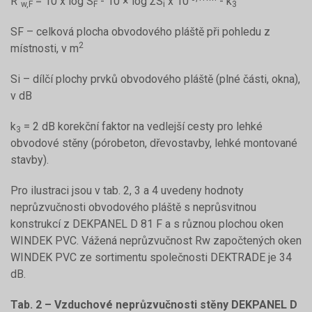
R´
= 10 x log S
- 10 × log ΣS
x 10
- k
w,F
F
i
3
SF – celková plocha obvodového pláště při pohledu z
2
místnosti, v m
Si – dílčí plochy prvků obvodového pláště (plné části, okna),
v dB
k
= 2 dB korekční faktor na vedlejší cesty pro lehké
3
obvodové stěny (pórobeton, dřevostavby, lehké montované
stavby).
Pro ilustraci jsou v tab. 2, 3 a 4 uvedeny hodnoty
neprůzvučnosti obvodového pláště s neprůsvitnou
konstrukcí z DEKPANEL D 81 F a s různou plochou oken
WINDEK PVC. Vážená neprůzvučnost Rw započtených oken
WINDEK PVC ze sortimentu společnosti DEKTRADE je 34
dB.
Tab. 2 – Vzduchové neprůzvučnosti stěny DEKPANEL D