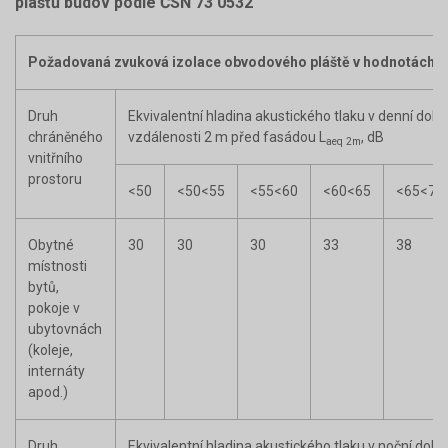
plášťů budov podle ČSN 73 0532
Požadovaná zvuková izolace obvodového pláště v hodnotách R
Druh
Ekvivalentní hladina akustického tlaku v denní dob
chráněného
vzdálenosti 2 m před fasádou L
, dB
aeq 2m
vnitřního
prostoru
<50
<50
<55
<55
<60
<60
<65
<65
<70
Obytné
30
30
30
33
38
místnosti
bytů,
pokoje v
ubytovnách
(koleje,
internáty
apod.)
Druh
Ekvivalentní hladina akustického tlaku v noční dob