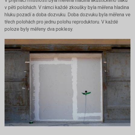
V přijímací místnosti byla měřena hladina akustického tlaku
v pěti polohách. V rámci každé zkoušky byla měřena hladina
hluku pozadí a doba dozvuku. Doba dozvuku byla měřena ve
třech polohách pro jednu polohu reproduktoru. V každé
poloze byly měřeny dva poklesy.