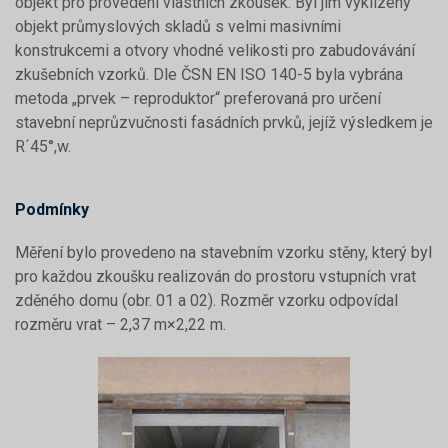
objekt pro provedení vlastních zkoušek. Byl jím vyklizený
objekt průmyslových skladů s velmi masivními
konstrukcemi a otvory vhodné velikosti pro zabudovávání
zkušebních vzorků. Dle ČSN EN ISO 140-5 byla vybrána
metoda „prvek – reproduktor“ preferovaná pro určení
stavební neprůzvučnosti fasádních prvků, jejíž výsledkem je
R´45°,w.
Podmínky
Měření bylo provedeno na stavebním vzorku stěny, který byl
pro každou zkoušku realizován do prostoru vstupních vrat
zděného domu (obr. 01 a 02). Rozměr vzorku odpovídal
rozměru vrat – 2,37 m×2,22 m.