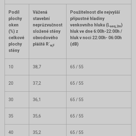
Podíl
Vážená
Použitelnost dle nejvyšší
plochy
stavební
přípustné hladiny
oken
neprůzvučnost
venkovního hluku (L
)
aeq,2m
(%) z
složené stěny
hluk ve dne 6:00h-22:00h /
celkové
obvodového
hluk v noci 22:00h- 06:00h
plochy
pláště R´
(dB)
w,F
stěny
10
38,7
65 / 55
20
37,2
65 / 55
30
36,1
65 / 55
35
35,6
65 / 55
40
35,2
65 / 55