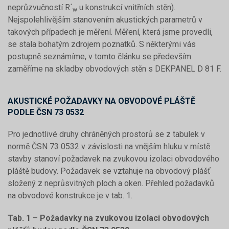
neprůzvučností R´
u konstrukcí vnitřních stěn).
w
Nejspolehlivějším stanovením akustických parametrů v
takových případech je měření. Měření, která jsme provedli,
se stala bohatým zdrojem poznatků. S některými vás
postupně seznámíme, v tomto článku se především
zaměříme na skladby obvodových stěn s DEKPANEL D 81 F.
AKUSTICKÉ POŽADAVKY NA OBVODOVÉ PLÁŠTĚ
PODLE ČSN 73 0532
Pro jednotlivé druhy chráněných prostorů se z tabulek v
normě ČSN 73 0532 v závislosti na vnějším hluku v místě
stavby stanoví požadavek na zvukovou izolaci obvodového
pláště budovy. Požadavek se vztahuje na obvodový plášť
složený z neprůsvitných ploch a oken. Přehled požadavků
na obvodové konstrukce je v tab. 1.
Tab. 1 – Požadavky na zvukovou izolaci obvodových