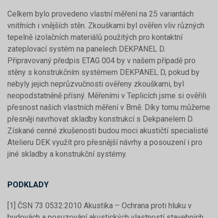
Celkem bylo provedeno vlastní měření na 25 variantách
vnitřních i vnějších stěn. Zkouškami byl ověřen vliv různých
tepelně izolačních materiálů použitých pro kontaktní
zateplovací systém na panelech DEKPANEL D.
Připravovaný předpis ETAG 004 by v našem případě pro
stěny s konstrukčním systémem DEKPANEL D, pokud by
nebyly jejich neprůzvučnosti ověřeny zkouškami, byl
neopodstatněně přísný. Měřeními v Teplicích jsme si ověřili
přesnost našich vlastních měření v Brně. Díky tomu můžeme
přesněji navrhovat skladby konstrukcí s Dekpanelem D.
Získané cenné zkušenosti budou moci akustičtí specialisté
Atelieru DEK využít pro přesnější návrhy a posouzení i pro
jiné skladby a konstrukční systémy.
PODKLADY
[1] ČSN 73 0532:2010 Akustika – Ochrana proti hluku v
budovách a posuzování akustických vlastností stavebních