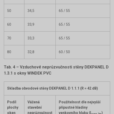
50
34,5
65 / 55
60
33,9
65 / 55
70
33,3
65 / 55
80
32,8
60 / 50
Tab. 4 – Vzduchové neprůzvučnosti stěny DEKPANEL D
1.3.1 s okny WINDEK PVC
Skladba obvodové stěny DEKPANEL D 1.1.1 (R = 42 dB)
Podíl
Vážená
Použitelnost dle nejvyšší
plochy
stavební
přípustné hladiny
oken
neprůzvučnost
venkovního hluku (L
)
aeq,2m