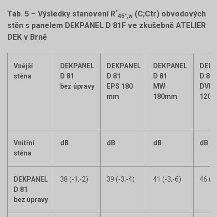
Tab. 5 – Výsledky stanovení R´
(C;Ctr) obvodových
45°,w
stěn s panelem DEKPANEL D 81F ve zkušebně ATELIER
DEK v Brně
Vnější
DEKPANEL
DEKPANEL
DEKPANEL
DEKP
stěna
D 81
D 81
D 81
D 81
bez úpravy
EPS 180
MW
DVD
mm
180mm
120
Vnitřní
dB
dB
dB
dB
stěna
DEKPANEL
38 (-1;-2)
39 (-3;-4)
41 (-3;-6)
46 (-2
D 81
bez úpravy