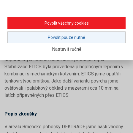
bez povrchové úpravy (DEKPANEL D),
sádrokarton 12,5 mm kontaktně přišroubovaný k
Dekpanelu D,
Povolit všechny cookies
sádrokarton na dřevěném roštu z KVH hranolů 40/60
mm – tloušťka vzduchové vrstvy 40 mm.
Povolit pouze nutné
Tloušťky tepelných izolací byly navrženy tak, aby skladby
Nastavit ručně
měly stejné tepelně technické parametry na úrovni
doporučených hodnot součinitele prostupu tepla.
Stabilizace ETICS byla provedena plnoplošným lepením v
kombinaci s mechanickým kotvením. ETICS jsme opatřili
tenkovrstvou omítkou. Jako další variantu povrchu jsme
ověřovali i palubkový obklad s mezerami cca 10 mm na
latích připevněných přes ETICS.
Popis zkoušky
V areálu Brněnské pobočky DEKTRADE jsme našli vhodný