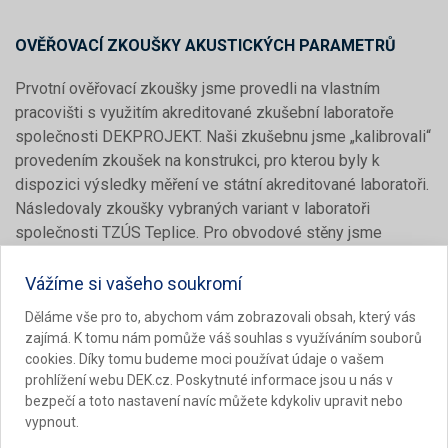
OVĚŘOVACÍ ZKOUŠKY AKUSTICKÝCH PARAMETRŮ
Prvotní ověřovací zkoušky jsme provedli na vlastním
pracovišti s využitím akreditované zkušební laboratoře
společnosti DEKPROJEKT. Naši zkušebnu jsme „kalibrovali“
provedením zkoušek na konstrukci, pro kterou byly k
dispozici výsledky měření ve státní akreditované laboratoři.
Následovaly zkoušky vybraných variant v laboratoři
společnosti TZÚS Teplice. Pro obvodové stěny jsme
ověřovali skladby s Dekpanelem D v kombinaci s
následujícími ETICS:
Vážíme si vašeho soukromí
Děláme vše pro to, abychom vám zobrazovali obsah, který vás
pěnový polystyren (EPS 70 F) tl. 180 mm,
zajímá. K tomu nám pomůže váš souhlas s využíváním souborů
minerální vata s podélnou orientací vláken tl. 180 mm,
cookies. Díky tomu budeme moci používat údaje o vašem
dřevovláknitá izolace ve dvou vrstvách 140 + 60 mm
prohlížení webu DEK.cz. Poskytnuté informace jsou u nás v
bezpečí a toto nastavení navíc můžete kdykoliv upravit nebo
a následujícími úpravami na vnitřní straně:
vypnout.