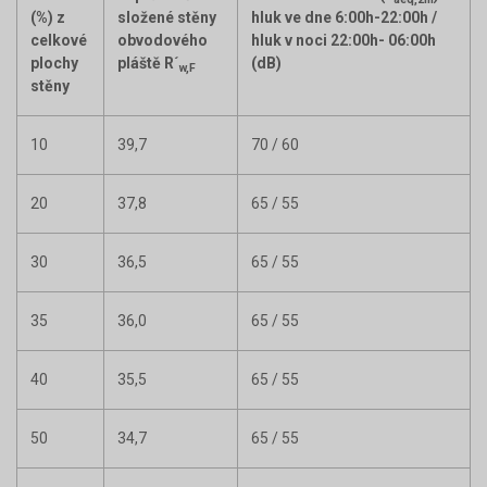
(%) z
složené stěny
hluk ve dne 6:00h-22:00h /
celkové
obvodového
hluk v noci 22:00h- 06:00h
plochy
pláště R´
(dB)
w,F
stěny
10
39,7
70 / 60
20
37,8
65 / 55
30
36,5
65 / 55
35
36,0
65 / 55
40
35,5
65 / 55
50
34,7
65 / 55