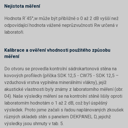
Nejistota měření
Hodnota R´45°,w může být přibližně o 0 až 2 dB vyšší než
odpovídající hodnota vážené neprůzvučnosti Rw určená v
laboratoři.
Kalibrace a ověření vhodnosti použitého způsobu
měření
Do otvoru se provedla kontrolní sádrokartonová stěna na
kovových profilech (příčka SDK 12,5 - CW75 - SDK 12,5 –
vzduchová vrstva vyplněna minerálními vlákny), jejíž
akustické vlastnosti byly známy z laboratorního měření (obr.
04). Naše výsledky měření se na kontrolní stěně lišily oproti
laboratorním hodnotám o 1 až 2 dB, což byl úspěšný
výsledek. Proto jsme začali s řadou naplánovaných zkoušek
různých skladeb stěn s panelem DEKPANEL D, jejichž
výsledky jsou shrnuty v tab. 5.