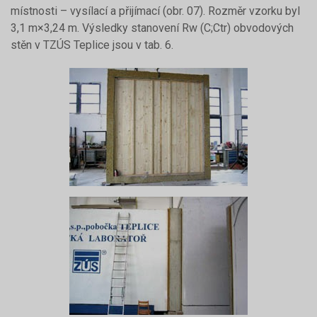
místnosti – vysílací a přijímací (obr. 07). Rozměr vzorku byl
3,1 m×3,24 m. Výsledky stanovení Rw (C;Ctr) obvodových
stěn v TZÚS Teplice jsou v tab. 6.