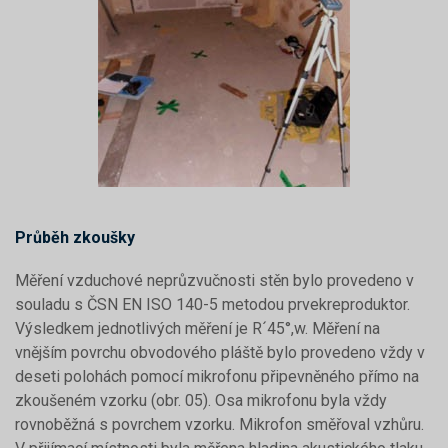
Průběh zkoušky
Měření vzduchové neprůzvučnosti stěn bylo provedeno v
souladu s ČSN EN ISO 140-5 metodou prvekreproduktor.
Výsledkem jednotlivých měření je R´45°,w. Měření na
vnějším povrchu obvodového pláště bylo provedeno vždy v
deseti polohách pomocí mikrofonu připevněného přímo na
zkoušeném vzorku (obr. 05). Osa mikrofonu byla vždy
rovnoběžná s povrchem vzorku. Mikrofon směřoval vzhůru.