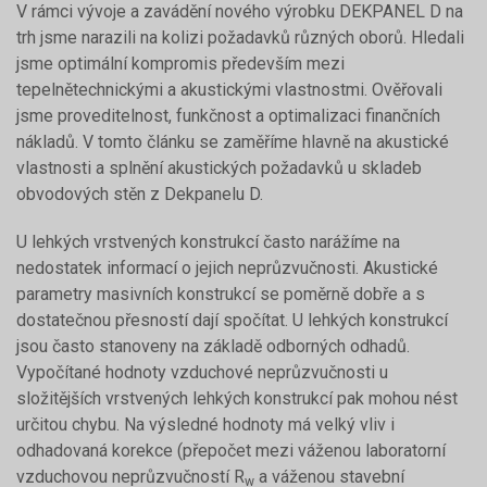
V rámci vývoje a zavádění nového výrobku DEKPANEL D na
trh jsme narazili na kolizi požadavků různých oborů. Hledali
jsme optimální kompromis především mezi
tepelnětechnickými a akustickými vlastnostmi. Ověřovali
jsme proveditelnost, funkčnost a optimalizaci finančních
nákladů. V tomto článku se zaměříme hlavně na akustické
vlastnosti a splnění akustických požadavků u skladeb
obvodových stěn z Dekpanelu D.
U lehkých vrstvených konstrukcí často narážíme na
nedostatek informací o jejich neprůzvučnosti. Akustické
parametry masivních konstrukcí se poměrně dobře a s
dostatečnou přesností dají spočítat. U lehkých konstrukcí
jsou často stanoveny na základě odborných odhadů.
Vypočítané hodnoty vzduchové neprůzvučnosti u
složitějších vrstvených lehkých konstrukcí pak mohou nést
určitou chybu. Na výsledné hodnoty má velký vliv i
odhadovaná korekce (přepočet mezi váženou laboratorní
vzduchovou neprůzvučností R
a váženou stavební
w