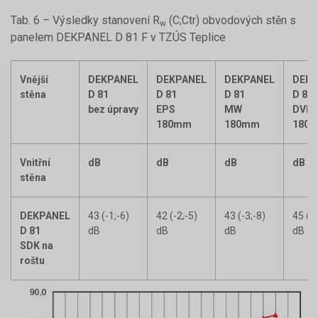
Tab. 6 – Výsledky stanovení R
(C;Ctr) obvodových stěn s
w
panelem DEKPANEL D 81 F v TZÚS Teplice
Vnější
DEKPANEL
DEKPANEL
DEKPANEL
DEKP
stěna
D 81
D 81
D 81
D 81
bez úpravy
EPS
MW
DVD
180mm
180mm
180
Vnitřní
dB
dB
dB
dB
stěna
DEKPANEL
43 (-1;-6)
42 (-2;-5)
43 (-3;-8)
45 (-2
D 81
dB
dB
dB
dB
SDK na
roštu