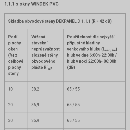
1.1.1 s okny WINDEK PVC
Skladba obvodové stěny DEKPANEL D 1.1.1 (R = 42 dB)
Podíl
Vážená
Použitelnost dle nejvyšší
plochy
stavební
přípustné hladiny
oken
neprůzvučnost
venkovního hluku (L
)
aeq,2m
(%) z
složené stěny
hluk ve dne 6:00h-22:00h /
celkové
obvodového
hluk v noci 22:00h- 06:00h
plochy
pláště R´
(dB)
w,F
stěny
10
38,2
65 / 55
20
36,9
65 / 55
30
35,9
65 / 55