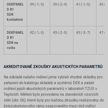
DEKPANEL
39 (-1;-3)
39 (-2;-4)
41 (-1;-5)
45 (-2
D 81
SDK
kontaktně
DEKPANEL
42 (-1;-5)
43 (-2;-5)
43 (-3;-7)
47 (-2
D 81
SDK na
roštu
AKREDITOVANÉ ZKOUŠKY AKUSTICKÝCH PARAMETRŮ
Na základě našeho měření jsme vybrali vhodné skladby pro
zařazení do katalogu skladeb a systémů DEK a zadali
ověření jejich akustických parametrů v laboratoři TZÚS v
Teplicích. Měření bylo provedeno na stavebních vzorcích
stěn (obr. 06), které byly pro každou zkoušku realizovány do
železobetonového rámu osazovaného mezi dvě měřicí