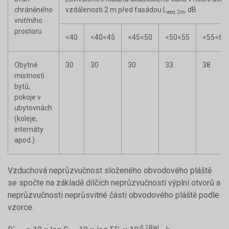
chráněného
vzdálenosti 2 m před fasádou L
, dB
aeq 2m
vnitřního
prostoru
<40
<40
<45
<45
<50
<50
<55
<55
<60
Obytné
30
30
30
33
38
místnosti
bytů,
pokoje v
ubytovnách
(koleje,
internáty
apod.)
Vzduchová neprůzvučnost složeného obvodového pláště
se spočte na základě dílčích neprůzvučností výplní otvorů a
neprůzvučnosti neprůsvitné části obvodového pláště podle
vzorce:
-0,1Rwi