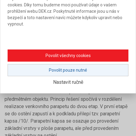
cookies. Díky tomu budeme moci používat údaje o vašem
délka ležaté spodní plochy s rezervou dostatečná pro
prohlížení webu DEK.cz. Poskytnuté informace jsou u nás v
vytvoření výsledného přesahu parapetního plechu před
bezpečí a toto nastavení navíc můžete kdykoliv upravit nebo
líc fasády
vypnout.
zadní část parapetní kapsy umožňující zasunutí kapsy i
parapetu do drážky v profilu rámu okna
boční část kónická pro dosažení požadovaného
finálního sklonu parapetu a možnost dodatečného
Povolit všechny cookies
vsunutí parapetního plechu, s horní ležatou plochou
vymezující hloubku zapuštění do ostění a umožňující
Povolit pouze nutné
nalepení systémové lišty s výztužnou tkaninou pro
připojení k základní vrstvě ETICS.
Nastavit ručně
Pilotní realizace tohoto řešení proběhla právě na
předmětném objektu. Princip řešení spočívá v rozdělení
realizace venkovního parapetu do dvou etap. V první etapě
se do ostění zapustí a k podkladu přilepí tzv. parapetní
kapsa /10/. Parapetní kapsa se osazuje po provedení
základní vrstvy v ploše parapetu, ale před provedením
základní vrstvy na ostění.