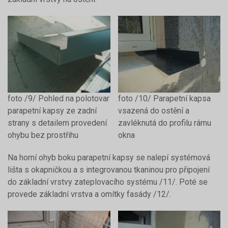
foto /9/ Pohled na polotovar
foto /10/ Parapetní kapsa
parapetní kapsy ze zadní
vsazená do ostění a
strany s detailem provedení
zavléknutá do profilu rámu
ohybu bez prostřihu
okna
Na horní ohyb boku parapetní kapsy se nalepí systémová
lišta s okapničkou a s integrovanou tkaninou pro připojení
do základní vrstvy zateplovacího systému /11/. Poté se
provede základní vrstva a omítky fasády /12/.