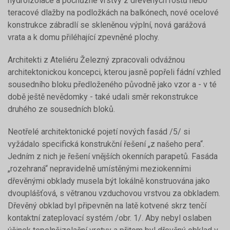
hydroizolace a pochůzné vrstvy z dřevěných roštů nebo
teracové dlažby na podložkách na balkónech, nové ocelové
konstrukce zábradlí se skleněnou výplní, nová garážová
vrata a k domu přiléhající zpevněné plochy.
Architekti z Ateliéru Železný zpracovali odvážnou
architektonickou koncepci, kterou jasně popřeli fádní vzhled
sousedního bloku předloženého původně jako vzor a - v té
době ještě nevědomky - také udali směr rekonstrukce
druhého ze sousedních bloků.
Neotřelé architektonické pojetí nových fasád /5/ si
vyžádalo specifická konstrukční řešení „z našeho pera“.
Jedním z nich je řešení vnějších okenních parapetů. Fasáda
„rozehraná“ nepravidelně umístěnými meziokenními
dřevěnými obklady musela být lokálně konstruována jako
dvouplášťová, s větranou vzduchovou vrstvou za obkladem.
Dřevěný obklad byl připevněn na latě kotvené skrz tenčí
kontaktní zateplovací systém /obr. 1/. Aby nebyl oslaben