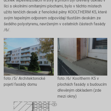
účinek tepelněizolační vrstvy a přitom byl dřevěný obklad v
líci s okolními omítanými plochami, bylo v těchto místech
užito tenčích desek z fenolické pěny KOOLTHERM K5, které
svým tepelným odporem odpovídají tlustším deskám ze
šedého polystyrenu, navrženým v ostatních částech fasády
/6/.
foto /5/ Architektonické
foto /6/ Kooltherm K5 v
pojetí fasády domu
plochách fasády s budoucím
dřevěným obkladem (zde
mezi okny)