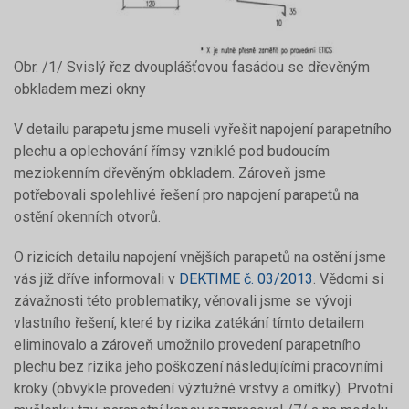
Obr. /1/ Svislý řez dvouplášťovou fasádou se dřevěným
obkladem mezi okny
V detailu parapetu jsme museli vyřešit napojení parapetního
plechu a oplechování římsy vzniklé pod budoucím
meziokenním dřevěným obkladem. Zároveň jsme
potřebovali spolehlivé řešení pro napojení parapetů na
ostění okenních otvorů.
O rizicích detailu napojení vnějších parapetů na ostění jsme
vás již dříve informovali v
DEKTIME č. 03/2013
. Vědomi si
závažnosti této problematiky, věnovali jsme se vývoji
vlastního řešení, které by rizika zatékání tímto detailem
eliminovalo a zároveň umožnilo provedení parapetního
plechu bez rizika jeho poškození následujícími pracovními
kroky (obvykle provedení výztužné vrstvy a omítky). Prvotní