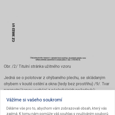
Obr. /2/ Titulní stránka užitného vzoru
Jedná se o polotovar z ohýbaného plechu, se skládaným
ohybem v koutě ostění a okna (tedy bez prostřihu) /9/. Tvar
parapetní kapsy vychází z následujících požadavků:
Vážíme si vašeho soukromí
šířka ležaté spodní plochy dostatečná pro umístění
pryžového těsnění a vymezení odvodněné dekompresní
Děláme vše pro to, abychom vám zobrazovali obsah, který vás
dutiny mezi těsněním a bokem kapsy,
zajímá. K tomu nám pomůže váš souhlas s využíváním souborů