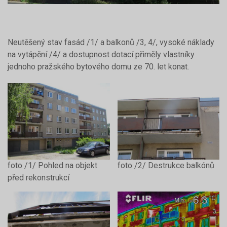
Neutěšený stav fasád /1/ a balkonů /3, 4/, vysoké náklady
na vytápění /4/ a dostupnost dotací přiměly vlastníky
jednoho pražského bytového domu ze 70. let konat.
foto /1/ Pohled na objekt
foto /2/ Destrukce balkónů
před rekonstrukcí