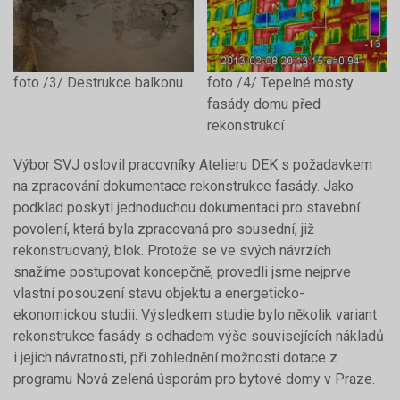
foto /3/ Destrukce balkonu
foto /4/ Tepelné mosty
fasády domu před
rekonstrukcí
Výbor SVJ oslovil pracovníky Atelieru DEK s požadavkem
na zpracování dokumentace rekonstrukce fasády. Jako
podklad poskytl jednoduchou dokumentaci pro stavební
povolení, která byla zpracovaná pro sousední, již
rekonstruovaný, blok. Protože se ve svých návrzích
snažíme postupovat koncepčně, provedli jsme nejprve
vlastní posouzení stavu objektu a energeticko-
ekonomickou studii. Výsledkem studie bylo několik variant
rekonstrukce fasády s odhadem výše souvisejících nákladů
i jejich návratnosti, při zohlednění možnosti dotace z
programu Nová zelená úsporám pro bytové domy v Praze.