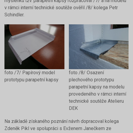
myšlenku tzv. parapetní kapsy rozpracoval /7/ a na modelu
v rámci interní technické soutěže ověřil /8/ kolega Petr
Schindler.
foto /7/ Papírový model
foto /8/ Osazení
prototypu parapetní kapsy
plechového prototypu
parapetní kapsy na modelu
provedeného v rámci interní
technické soutěže Atelieru
DEK
Na základě získaného poznání návrh dopracoval kolega
Zdeněk Pikl ve spolupráci s Evženem Janečkem ze