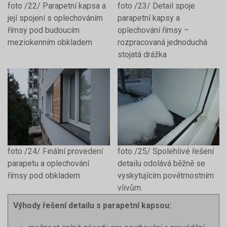
foto /22/ Parapetní kapsa a
foto /23/ Detail spoje
její spojení s oplechováním
parapetní kapsy a
římsy pod budoucím
oplechování římsy –
meziokenním obkladem
rozpracovaná jednoduchá
stojatá drážka
foto /24/ Finální provedení
foto /25/ Spolehlivé řešení
parapetu a oplechování
detailu odolává běžně se
římsy pod obkladem
vyskytujícím povětrnostním
vlivům.
Výhody řešení detailu s parapetní kapsou: