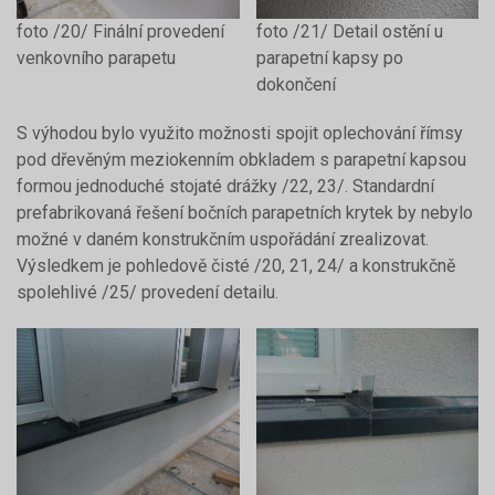
foto /20/ Finální provedení
foto /21/ Detail ostění u
venkovního parapetu
parapetní kapsy po
dokončení
S výhodou bylo využito možnosti spojit oplechování římsy
pod dřevěným meziokenním obkladem s parapetní kapsou
formou jednoduché stojaté drážky /22, 23/. Standardní
prefabrikovaná řešení bočních parapetních krytek by nebylo
možné v daném konstrukčním uspořádání zrealizovat.
Výsledkem je pohledově čisté /20, 21, 24/ a konstrukčně
spolehlivé /25/ provedení detailu.