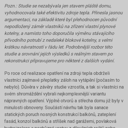
Pozn.: Studie se nezabývala jen stavem pláště domu,
vyhodnocovala také efektivitu zdroje tepla. Přinesla jasnou
argumentaci, na základě které byl přehodnocen původní
nepodložený záměr vlastníků na zřízení vlastní plynové
kotelny, a namísto toho doporučila výměnu stávajícího
přívodního potrubí z nedaleké blokové kotelny, s velmi
krátkou návratností v řádu let. Podrobnější rozbor této
studie a srovnání jejích výsledků s reálným stavem po
rekonstrukci připravujeme pro některé z dalších vydání.
Po roce od realizace opatření na zdroji tepla obdrželi
vlastníci zajímavé přeplatky záloh na vytápění (počasím to
nebylo). Důvěra v závěry studie vzrostla, a tak si vlastníci na
svém shromáždění vybrali nejkomplexnější variantu
nápravných opatření. Výplně otvorů a střecha domu již byly v
minulosti obnoveny. Součástí návrhu tak byla sanace
statických poruch nosných konstrukcí balkónů, zateplení
fasád, konzol balkónů a stříšek nad garážemi, povlaková