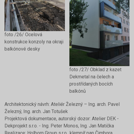
foto /26/ Ocelová
konstrukce konzoly na okraji
balkónové desky
foto /27/ Obklad z kazet
Dekmetal na čelech a
prostřídaných bocích
balkónů
Architektonický návrh: Ateliér Železný – Ing. arch. Pavel
Železný, Ing. arch. Jan Totušek
Projektová dokumentace, autorský dozor: Atelier DEK -
Dekprojekt s.r.o. - Ing. Peter Monos, Ing. Jan Matička
Realizace: Holborn Group s.r.o., klempíř pan Čimbora