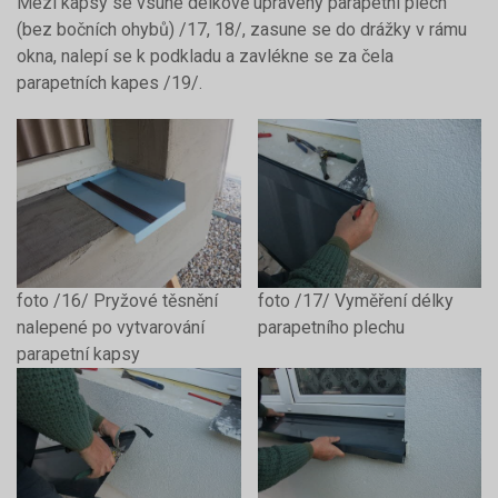
Mezi kapsy se vsune délkově upravený parapetní plech
(bez bočních ohybů) /17, 18/, zasune se do drážky v rámu
okna, nalepí se k podkladu a zavlékne se za čela
parapetních kapes /19/.
foto /16/ Pryžové těsnění
foto /17/ Vyměření délky
nalepené po vytvarování
parapetního plechu
parapetní kapsy