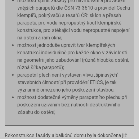
možnost splnit zásady pro navrhování a provádění
vnějších parapetů dle ČSN 73 3610 a pravidel Cechu
klempířů, pokrývačů a tesařů ČR: sklon a přesah
parapetu, pro vodu nepropustný kout klempířské
konstrukce, pro stékající vodu nepropustné napojení
na ostění a rám okna;
možnost jednoduše upravit tvar klempířských
konstrukcí individuálně pro každé okno v závislosti
na geometrii jeho zabudování (různá hloubka ostění,
různá šířka parapetů);
parapetní plech není vystaven vlivu „špinavých“
stavebních činností při provádění ETICS, je tak
významně omezeno jeho poškození stavbou;
možnost dodatečné výměny parapetního plechu při
poškození užíváním bez nutnosti destruktivního
zásahu do ostění;
Rekonstrukce fasády a balkónů domu byla dokončena již