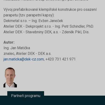
Vývoj prefabrikované klempířské konstrukce pro osazení
parapetu (tzv. parapetní kapsy):
Dekmetal s.r.o. – Ing. Evžen Janeček
Atelier DEK - Dekprojekt s.r.o. - Ing. Petr Schindler, PhD.
Atelier DEK - Stavebniny DEK, a.s. - Zdeněk Pikl, Dis.
Autor:
Ing. Jan Matička
znalec, Atelier DEK - DEK a.s.
jan.maticka@dek-cz.com
, +420 731 421 971
Partneři programu