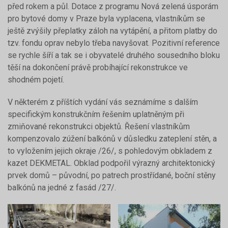
před rokem a půl. Dotace z programu Nová zelená úsporám
pro bytové domy v Praze byla vyplacena, vlastníkům se
ještě zvýšily přeplatky záloh na vytápění, a přitom platby do
tzv. fondu oprav nebylo třeba navyšovat. Pozitivní reference
se rychle šíří a tak se i obyvatelé druhého sousedního bloku
těší na dokončení právě probíhající rekonstrukce ve
shodném pojetí.
V některém z příštích vydání vás seznámíme s dalším
specifickým konstrukčním řešením uplatněným při
zmiňované rekonstrukci objektů. Řešení vlastníkům
kompenzovalo zúžení balkónů v důsledku zateplení stěn, a
to vyložením jejich okraje /26/, s pohledovým obkladem z
kazet DEKMETAL. Obklad podpořil výrazný architektonický
prvek domů – původní, po patrech prostřídané, boční stěny
balkónů na jedné z fasád /27/.