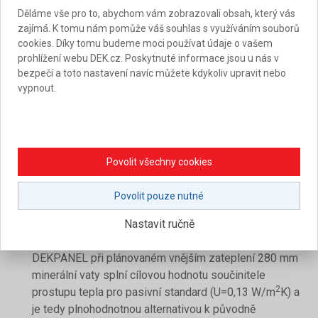
střechou, která přechází do nižší ploché části tvořící
Děláme vše pro to, abychom vám zobrazovali obsah, který vás
velkorysou pobytovou terasu, odkud se majitelům otevírá
zajímá. K tomu nám pomůže váš souhlas s využíváním souborů
cookies. Díky tomu budeme moci používat údaje o vašem
krásný panoramatický výhled. Jako hydroizolační vrstva
prohlížení webu DEK.cz. Poskytnuté informace jsou u nás v
byla pro terasu zvolena moderní fólie na bázi
bezpečí a toto nastavení navíc můžete kdykoliv upravit nebo
termoplastických polyolefinů (TPO). Ta vyniká svou
vypnout.
mechanickou odolností a životností, ale je také vhodným
podkladem pod plánovanou vegetační část terasy.
Dokončovací práce a technologie
Povolit všechny cookies
Po dokončení hrubé stavby z panelů se plynule navazuje
Povolit pouze nutné
dalšími pracemi:
Nastavit ručně
Obálka budovy:
Třívrstvý masivní šroubovaný
DEKPANEL při plánovaném vnějším zateplení 280 mm
minerální vaty splní cílovou hodnotu součinitele
2
prostupu tepla pro pasivní standard (U=0,13 W/m
K) a
je tedy plnohodnotnou alternativou k původně