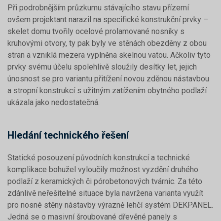
Při podrobnějším průzkumu stávajícího stavu přízemí
ovšem projektant narazil na specifické konstrukční prvky –
skelet domu tvořily ocelové prolamované nosníky s
kruhovými otvory, ty pak byly ve stěnách obezděny z obou
stran a vzniklá mezera vyplněna skelnou vatou. Ačkoliv tyto
prvky svému účelu spolehlivě sloužily desítky let, jejich
únosnost se pro variantu přitížení novou zděnou nástavbou
a stropní konstrukcí s užitným zatížením obytného podlaží
ukázala jako nedostatečná.
Hledání technického řešení
Statické posouzení původních konstrukcí a technické
komplikace bohužel vyloučily možnost vyzdění druhého
podlaží z keramických či pórobetonových tvárnic. Za této
zdánlivě neřešitelné situace byla navržena varianta využít
pro nosné stěny nástavby výrazně lehčí systém DEKPANEL.
Jedná se o masivní šroubované dřevěné panely s