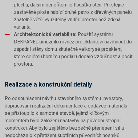
plochu, dalším benefitem je tloušťka stěn. Při stejné
zastavěné ploše nabízí druhé patro z dřevěných panelů
znatelně větší využitelný vnitřní prostor než zděná
varianta.
Architektonická variabilita:
Použití systému
DEKPANEL umožnilo rovněž projektantovi navrhnout do
západní stěny domu skutečně velkorysé prosklení,
které celému hornímu podlaží dodalo vzdušnost a pocit
prostoru.
Realizace a konstrukční detaily
Po odsouhlasení návrhu stavebního systému investory,
dopracování realizační dokumentace a dodávce materiálu
se přistoupilo k samotné stavbě, jejímž klíčovým
momentem bylo založení nástavby na původní stropní
konstrukci. Aby bylo zajištěno bezpečné přenesení sil a
nedocházelo k přetížení subtilních původních nosníků