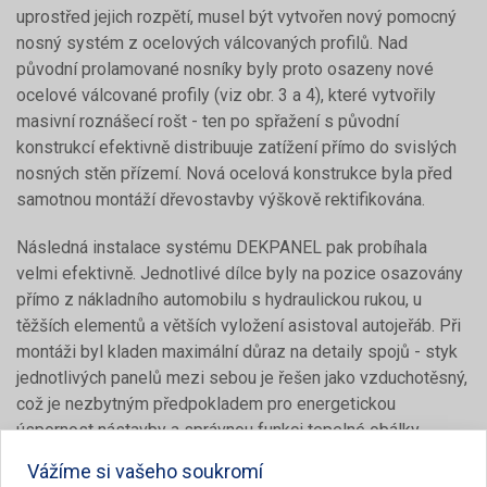
uprostřed jejich rozpětí, musel být vytvořen nový pomocný
nosný systém z ocelových válcovaných profilů. Nad
původní prolamované nosníky byly proto osazeny nové
ocelové válcované profily (viz obr. 3 a 4), které vytvořily
masivní roznášecí rošt - ten po spřažení s původní
konstrukcí efektivně distribuuje zatížení přímo do svislých
nosných stěn přízemí. Nová ocelová konstrukce byla před
samotnou montáží dřevostavby výškově rektifikována.
Následná instalace systému DEKPANEL pak probíhala
velmi efektivně. Jednotlivé dílce byly na pozice osazovány
přímo z nákladního automobilu s hydraulickou rukou, u
těžších elementů a větších vyložení asistoval autojeřáb. Při
montáži byl kladen maximální důraz na detaily spojů - styk
jednotlivých panelů mezi sebou je řešen jako vzduchotěsný,
což je nezbytným předpokladem pro energetickou
úspornost nástavby a správnou funkci tepelné obálky.
Vážíme si vašeho soukromí
Hmotové řešení nástavby je zastřešeno pultovou šikmou