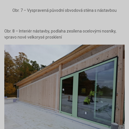
Obr. 5 – Ocelový skelet domu – původní konstrukce červeně,
zesílení šedě