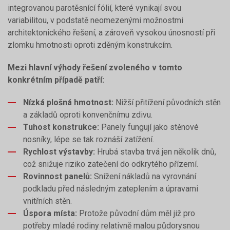
integrovanou parotěsnící fólií, které vynikají svou
variabilitou, v podstatě neomezenými možnostmi
architektonického řešení, a zároveň vysokou únosností při
zlomku hmotnosti oproti zděným konstrukcím.
Mezi hlavní výhody řešení zvoleného v tomto
konkrétním případě patří:
Nízká plošná hmotnost:
Nižší přitížení původních stěn
a základů oproti konvenčnímu zdivu.
Tuhost konstrukce:
Panely fungují jako stěnové
nosníky, lépe se tak roznáší zatížení.
Rychlost výstavby:
Hrubá stavba trvá jen několik dnů,
což snižuje riziko zatečení do odkrytého přízemí.
Rovinnost panelů:
Snížení nákladů na vyrovnání
podkladu před následným zateplením a úpravami
vnitřních stěn.
Úspora místa:
Protože původní dům měl již pro
potřeby mladé rodiny relativně malou půdorysnou