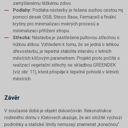
zamýšlenému těžkému zdivu.
Podlahy:
Podlaha nástavby je řešena suchou cestou mj.
pomocí desek OSB, Steico Base, Fermacell a finální
krytiny pro minimalizaci mokrých procesů a
minimalizaci přitížení stropu.
Střecha:
Nástavba je zastřešena pultovou střechou s
nízkou atikou. Vzhledem k tomu, že se jedná o lehkou
dřevostavbu, je tepelná stabilita interiéru v letních
měsících klíčovým parametrem. Projekt proto počítá s
realizací vegetační střechy se skladbou GREENDEK
(viz obr. 11), která přispěje k tepelné pohodě v letních
měsících.
Závěr
V současné době je objekt dokončován. Rekonstrukce
rodinného domu v Klatovech ukazuje, že ani složité výchozí
podmínky a statické limity nemusejí znamenat „konečnou“