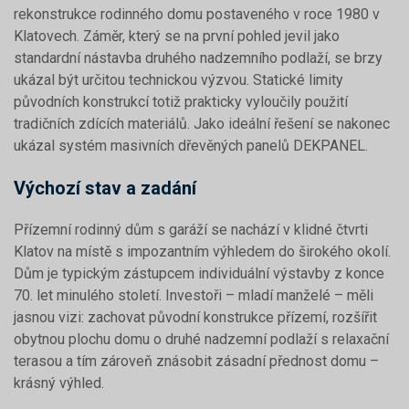
rekonstrukce rodinného domu postaveného v roce 1980 v
Klatovech. Záměr, který se na první pohled jevil jako
standardní nástavba druhého nadzemního podlaží, se brzy
ukázal být určitou technickou výzvou. Statické limity
původních konstrukcí totiž prakticky vyloučily použití
tradičních zdících materiálů. Jako ideální řešení se nakonec
ukázal systém masivních dřevěných panelů DEKPANEL.
Výchozí stav a zadání
Přízemní rodinný dům s garáží se nachází v klidné čtvrti
Klatov na místě s impozantním výhledem do širokého okolí.
Dům je typickým zástupcem individuální výstavby z konce
70. let minulého století. Investoři – mladí manželé – měli
jasnou vizi: zachovat původní konstrukce přízemí, rozšířit
obytnou plochu domu o druhé nadzemní podlaží s relaxační
terasou a tím zároveň znásobit zásadní přednost domu –
krásný výhled.