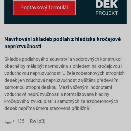
Poptávkový formulář
Navrhování skladeb podlah z hlediska kročejové
neprůzvučnosti
Skladba podlahového souvrství a vodorovných konstrukcí
obecně by měla být navrhována s ohledem na kročejovou i
vzduchovou neprůzvučnost. U železobetonových stropních
desek je vzduchová neprůzvučnost zajištěna především
samotnou stropní deskou. Mezi váženými hodnotami
vzduchové neprůzvučnosti a normalizované hladiny
kročejového zvuku platí u samotných železobetonových
desek nepřímá úměra stanovená přibližně:
L
≈ 135 – Rw [dB]
nw