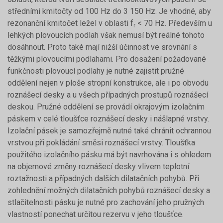
středními kmitočty od 100 Hz do 3 150 Hz. Je vhodné, aby
rezonanční kmitočet ležel v oblasti f
< 70 Hz. Především u
r
lehkých plovoucích podlah však nemusí být reálné tohoto
dosáhnout. Proto také mají nižší účinnost ve srovnání s
těžkými plovoucími podlahami. Pro dosažení požadované
funkčnosti plovoucí podlahy je nutné zajistit pružné
oddělení nejen v ploše stropní konstrukce, ale i po obvodu
roznášecí desky a u všech případných prostupů roznášecí
deskou. Pružné oddělení se provádí okrajovým izolačním
páskem v celé tloušťce roznášecí desky i nášlapné vrstvy.
Izolační pásek je samozřejmě nutné také chránit ochrannou
vrstvou při pokládání směsi roznášecí vrstvy. Tloušťka
použitého izolačního pásku má být navrhována i s ohledem
na objemové změny roznášecí desky vlivem teplotní
roztažnosti a případných dalších dilatačních pohybů. Při
zohlednění možných dilatačních pohybů roznášecí desky a
stlačitelnosti pásku je nutné pro zachování jeho pružných
vlastností ponechat určitou rezervu v jeho tloušťce.