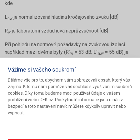
kde
L
je normalizovaná hladina kročejového zvuku [dB]
nw
R
je laboratorní vzduchová neprůzvučnost [dB]
w
Při pohledu na normové požadavky na zvukovou izolaci
například mezi dvěma byty (R´
= 53 dB; L´
= 55 dB) je
w
n,w
jasné, že pouze jednoduchá stropní deska je nedostačující
(L
= 135 – 53 = 82). Z tohoto důvodu je nutné u
Vážíme si vašeho soukromí
nw
konstrukcí, jež mají účinně tlumit kročejový hluk, vložit
Děláme vše pro to, abychom vám zobrazovali obsah, který vás
pružnou mezivrstvu. Proto se používá známý princip
zajímá. K tomu nám pomůže váš souhlas s využíváním souborů
plovoucí podlahy, kdy je na nosnou konstrukci položena
cookies. Díky tomu budeme moci používat údaje o vašem
pružná vrstva, na kterou je provedena tuhá roznášecí vrstva.
prohlížení webu DEK.cz. Poskytnuté informace jsou u nás v
Podle použití roznášecí vrstvy se plovoucí podlahy dělí na
bezpečí a toto nastavení navíc můžete kdykoliv upravit nebo
lehké a těžké.
vypnout.
U lehkých plovoucích podlah se pro roznášecí vrstvu
používají desky na bázi dřeva nebo jiné desky suché