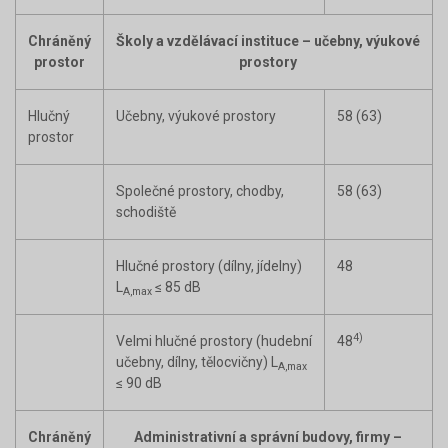
Chráněný
Školy a vzdělávací instituce – učebny, výukové
prostor
prostory
Hlučný
Učebny, výukové prostory
58 (63)
prostor
Společné prostory, chodby,
58 (63)
schodiště
Hlučné prostory (dílny, jídelny)
48
L
≤ 85 dB
A,max
4)
Velmi hlučné prostory (hudební
48
učebny, dílny, tělocvičny) L
A,max
≤ 90 dB
Chráněný
Administrativní a správní budovy, firmy –