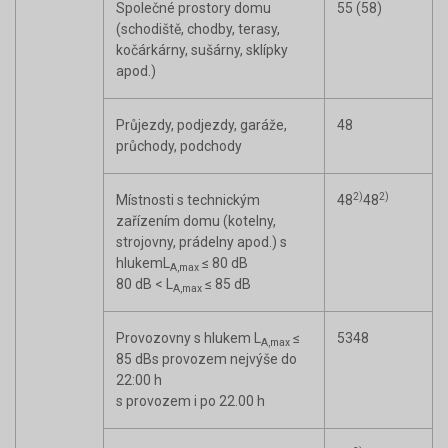
Společné prostory domu
55 (58)
(schodiště, chodby, terasy,
kočárkárny, sušárny, sklípky
apod.)
Průjezdy, podjezdy, garáže,
48
průchody, podchody
2)
2)
Místnosti s technickým
48
48
zařízením domu (kotelny,
strojovny, prádelny apod.) s
hlukem
L
≤ 80 dB
A,max
80 dB < L
≤ 85 dB
A,max
Provozovny s hlukem L
≤
53
48
A,max
85 dB
s provozem nejvýše do
22:00 h
s provozem i po 22.00 h