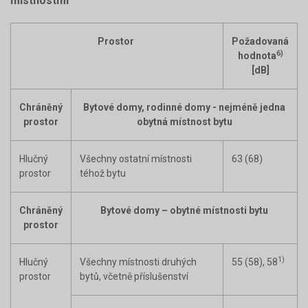
místnostmi
Prostor
Požadovaná
6)
hodnota
[dB]
Chráněný
Bytové domy, rodinné domy - nejméně jedna
prostor
obytná místnost bytu
Hlučný
Všechny ostatní místnosti
63 (68)
prostor
téhož bytu
Chráněný
Bytové domy – obytné místnosti bytu
prostor
1)
Hlučný
Všechny místnosti druhých
55 (58), 58
prostor
bytů, včetně příslušenství