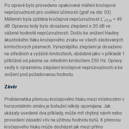
Po opravě bylo provedeno opakované měření kročejové
neprůzvučnosti pro ověření účinnosti (graf na obr. 03).
Měřením byla zjištěna kročejová neprůzvučnost L´
= 49
nT,w
dB. Opravou tedy bylo dosaženo zlepšení o 20 dB ve
vážené hodnotě neprůzvučnosti. Došlo ke snížení hladiny
akustického tlaku kročejového zvuku ve všech sledovaných
kmitočtových pásmech. Výraznějšího zlepšení je dosaženo
na středních a vyšších kmitočtech, obdobně jako v příkladě 1
přibližně od pásma se středním kmitočtem 250 Hz. Opravy
vedly k výraznému zlepšení kročejové neprůzvučnosti a ke
snížení pod požadovanou hodnotu.
Závěr
Problematika přenosu kročejového hluku mezi místnostmi v
horizontálním směru je bohužel někdy opomíjena. Jak
ukázaly uvedené dva příklady, může mít chybný návrh nebo
provedení zásadní vliv na užitnou hodnotu bytů. K přenosu
kročejového hluku může docházet jak mezi přímo