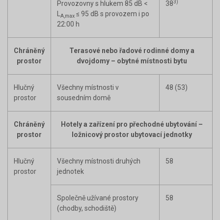
3)
Provozovny s hlukem 85 dB <
38
L
≤ 95 dB s provozem i po
A,max
22:00 h
Chráněný
Terasové nebo řadové rodinné domy a
prostor
dvojdomy – obytné místnosti bytu
Hlučný
Všechny místnosti v
48 (53)
prostor
sousedním domě
Chráněný
Hotely a zařízení pro přechodné ubytování –
prostor
ložnicový prostor ubytovací jednotky
Hlučný
Všechny místnosti druhých
58
prostor
jednotek
Společně užívané prostory
58
(chodby, schodiště)