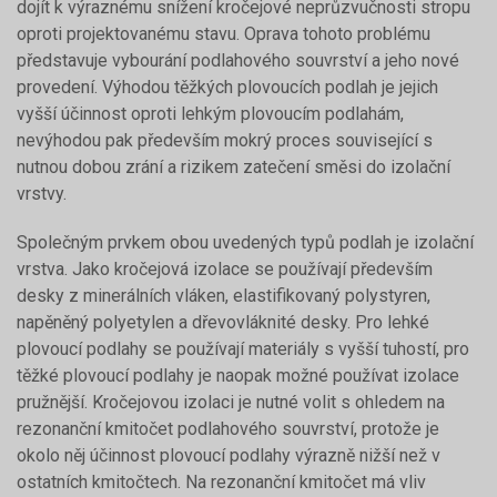
dojít k výraznému snížení kročejové neprůzvučnosti stropu
oproti projektovanému stavu. Oprava tohoto problému
představuje vybourání podlahového souvrství a jeho nové
provedení. Výhodou těžkých plovoucích podlah je jejich
vyšší účinnost oproti lehkým plovoucím podlahám,
nevýhodou pak především mokrý proces související s
nutnou dobou zrání a rizikem zatečení směsi do izolační
vrstvy.
Společným prvkem obou uvedených typů podlah je izolační
vrstva. Jako kročejová izolace se používají především
desky z minerálních vláken, elastifikovaný polystyren,
napěněný polyetylen a dřevovláknité desky. Pro lehké
plovoucí podlahy se používají materiály s vyšší tuhostí, pro
těžké plovoucí podlahy je naopak možné používat izolace
pružnější. Kročejovou izolaci je nutné volit s ohledem na
rezonanční kmitočet podlahového souvrství, protože je
okolo něj účinnost plovoucí podlahy výrazně nižší než v
ostatních kmitočtech. Na rezonanční kmitočet má vliv