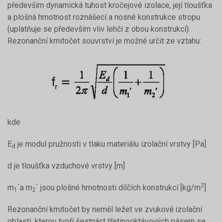
především dynamická tuhost kročejové izolace, její tloušťka
a plošná hmotnost roznášecí a nosné konstrukce stropu
(uplatňuje se především vliv lehčí z obou konstrukcí).
Rezonanční kmitočet souvrství je možné určit ze vztahu:
kde
E
je modul pružnosti v tlaku materiálu izolační vrstvy [Pa]
d
d je tloušťka vzduchové vrstvy [m]
2
m
´a m
´ jsou plošné hmotnosti dílčích konstrukcí [kg/m
]
1
2
Rezonanční kmitočet by neměl ležet ve zvukově izolační
oblasti, kterou tvoří šestnáct třetinooktávových pásem se