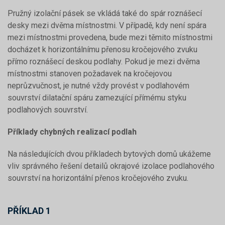
Pružný izolační pásek se vkládá také do spár roznášecí
desky mezi dvěma místnostmi. V případě, kdy není spára
mezi místnostmi provedena, bude mezi těmito místnostmi
docházet k horizontálnímu přenosu kročejového zvuku
přímo roznášecí deskou podlahy. Pokud je mezi dvěma
místnostmi stanoven požadavek na kročejovou
neprůzvučnost, je nutné vždy provést v podlahovém
souvrství dilatační spáru zamezující přímému styku
podlahových souvrství.
Příklady chybných realizací podlah
Na následujících dvou příkladech bytových domů ukážeme
vliv správného řešení detailů okrajové izolace podlahového
souvrství na horizontální přenos kročejového zvuku.
PŘÍKLAD 1