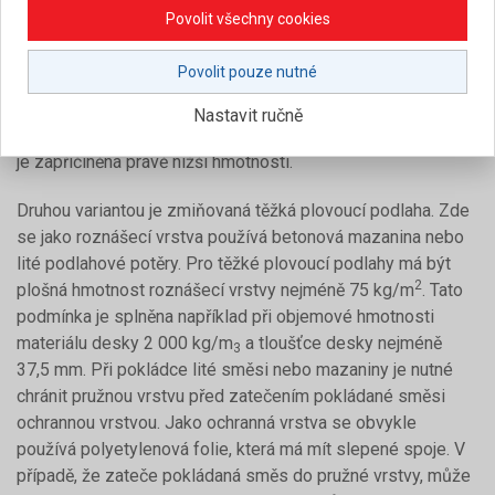
výstavby (sádrovláknité desky, sádrokartonové desky).
Povolit všechny cookies
Desky se mají klást alespoň ve dvou vrstvách se
vzájemnou převazbou spár. Výhodou této varianty je její
Povolit pouze nutné
nižší hmotnost z hlediska statického a výstavba bez
mokrého procesu. Nevýhodou lehké plovoucí podlahy je ale
Nastavit ručně
její nižší účinnost oproti těžkým plovoucím podlahám, která
je zapříčiněná právě nižší hmotností.
Druhou variantou je zmiňovaná těžká plovoucí podlaha. Zde
se jako roznášecí vrstva používá betonová mazanina nebo
lité podlahové potěry. Pro těžké plovoucí podlahy má být
2
plošná hmotnost roznášecí vrstvy nejméně 75 kg/m
. Tato
podmínka je splněna například při objemové hmotnosti
materiálu desky 2 000 kg/m
a tloušťce desky nejméně
3
37,5 mm. Při pokládce lité směsi nebo mazaniny je nutné
chránit pružnou vrstvu před zatečením pokládané směsi
ochrannou vrstvou. Jako ochranná vrstva se obvykle
používá polyetylenová folie, která má mít slepené spoje. V
případě, že zateče pokládaná směs do pružné vrstvy, může