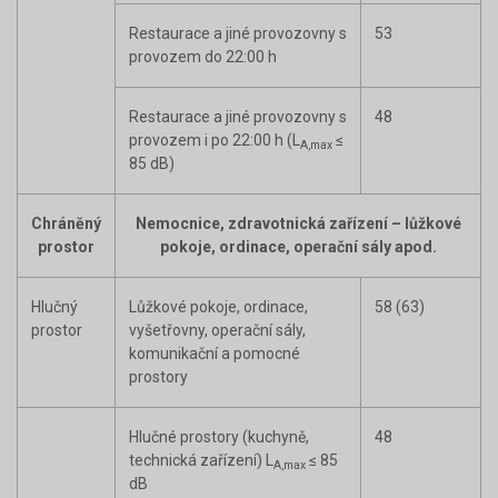
Restaurace a jiné provozovny s
53
provozem do 22:00 h
Restaurace a jiné provozovny s
48
provozem i po 22:00 h (L
≤
A,max
85 dB)
Chráněný
Nemocnice, zdravotnická zařízení – lůžkové
prostor
pokoje, ordinace, operační sály apod.
Hlučný
Lůžkové pokoje, ordinace,
58 (63)
prostor
vyšetřovny, operační sály,
komunikační a pomocné
prostory
Hlučné prostory (kuchyně,
48
technická zařízení) L
≤ 85
A,max
dB