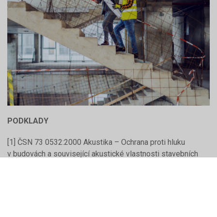
PODKLADY
[1] ČSN 73 0532:2000 Akustika – Ochrana proti hluku
v budovách a související akustické vlastnosti stavebních
výrobků – Požadavky + Změna Z1: 2005
[2] ČSN 73 0532: 2010 Akustika – Ochrana proti hluku
v budovách a související akustické vlastnosti stavebních
výrobků – Požadavky
[3] Vyhláška 268/2009 Sb. o technických požadavcích na