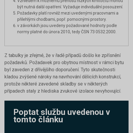
Vzhledem k možnému přenosu nízkých kmitočtů mohou
být nutná další opatření. Vyžaduje individuální posouzení.
Požadavky platí rovněž mezi uvedenými pracovnami a
přilehlými chodbami, popř. pomocnými prostory.
v závorkách jsou uvedeny požadované hodnoty podle
normy platné do února 2010, tedy ČSN 73 0532:2000.
Z tabulky je zřejmé, že v řadě případů došlo ke zpřísnění
požadavků. Požadavek pro obytnou místnost v rámci bytu
byl zaveden z dřívějšího doporučení. Tyto skutečnosti
kladou zvýšené nároky na navrhování dělicích konstrukcí,
protože některé zavedené skladby se v některých
případech staly z hlediska zvukové izolace nevyhovující.
Poptat službu uvedenou v
tomto článku