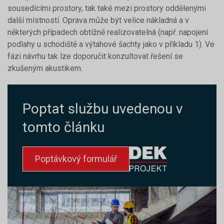
sousedícími prostory, tak také mezi prostory oddělenými
další místností. Oprava může být velice nákladná a v
některých případech obtížně realizovatelná (např. napojení
podlahy u schodiště a výtahové šachty jako v příkladu 1). Ve
fázi návrhu tak lze doporučit konzultovat řešení se
zkušeným akustikem.
Poptat službu uvedenou v
tomto článku
Poptávkový formulář