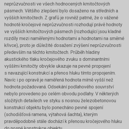
neprůzvučnosti ve všech hodnocených kmitočtových
pásmech. Většího zlepšení bylo dosaženo na středních a
vyšších kmitočtech. Z grafů je rovněž patrné, že o vážené
hodnotě kročejové neprůzvučnosti rozhodují právě hodnoty
ve vyšších kmitočtových pásmech (rozhodující jsou kladné
rozdíly mezi naměřenými hodnotami a hodnotami na směrné
křivce), proto je důležité dosažení zvýšení neprůzvučnosti
především na těchto kmitočtech. Průběh hladiny
akustického tlaku kročejového zvuku s dominantními
vyššími kmitočty obvykle ukazuje na pevné propojení
s navazující konstrukcí a přenos hluku tímto propojením.
Navíc i po opravě je naměřená hodnota mírně vyšší než
hodnota požadovaná. Odsekání podlahového souvrství
nebylo provedeno po celém obvodu podlahy. V některých
složitých detailech ve styku s nosnou železobetonovou
konstrukcí objektu bylo ponecháno pevné spojení
(schodišťová ramena, výtahová šachta), kterým
pravděpodobně stále dochází k přenosu kročejového hluku
do nosné konstrukce objektu.