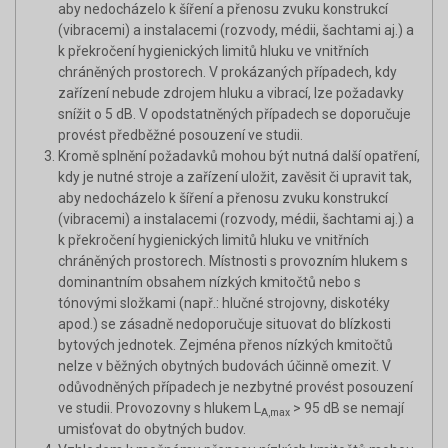
aby nedocházelo k šíření a přenosu zvuku konstrukcí
(vibracemi) a instalacemi (rozvody, médii, šachtami aj.) a
k překročení hygienických limitů hluku ve vnitřních
chráněných prostorech. V prokázaných případech, kdy
zařízení nebude zdrojem hluku a vibrací, lze požadavky
snížit o 5 dB. V opodstatněných případech se doporučuje
provést předběžné posouzení ve studii.
Kromě splnění požadavků mohou být nutná další opatření,
kdy je nutné stroje a zařízení uložit, zavěsit či upravit tak,
aby nedocházelo k šíření a přenosu zvuku konstrukcí
(vibracemi) a instalacemi (rozvody, médii, šachtami aj.) a
k překročení hygienických limitů hluku ve vnitřních
chráněných prostorech. Místnosti s provozním hlukem s
dominantním obsahem nízkých kmitočtů nebo s
tónovými složkami (např.: hlučné strojovny, diskotéky
apod.) se zásadně nedoporučuje situovat do blízkosti
bytových jednotek. Zejména přenos nízkých kmitočtů
nelze v běžných obytných budovách účinně omezit. V
odůvodněných případech je nezbytné provést posouzení
ve studii. Provozovny s hlukem L
> 95 dB se nemají
A,max
umisťovat do obytných budov.