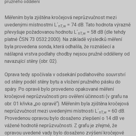
pružného oddělení
Měřením byla zjištěna kročejová neprůzvučnost mezi
uvedenými místnostmi L´
= 74 dB. Tato hodnota výrazně
nT,w
převyšuje požadovanou hodnotu L´
= 58 dB (dle tehdy
nT,w
platné ČSN 73 0532:2000). Na základě výsledků měření
byla provedena sonda, která odhalila, že roznášecí a
nášlapná vrstva podlahy chodby nejsou pružně odděleny od
navazující stěny (obr. 02).
Oprava tedy spočívala v odsekání podlahového souvrství
od stěny podél stěny bytu a vložení pružného pásku do
spáry. Po opravě bylo provedeno opakované měření
kročejové neprůzvučnosti pro ověření účinnosti (v grafu na
obr. 01 křivka „po opravě“). Měřením byla zjištěna kročejová
neprůzvučnost mezi uvedenými místnosti L´
= 60 dB.
nT,w
Provedenou opravou bylo dosaženo zlepšení o 14 dB ve
vážené hodnotě neprůzvučnosti. Z grafu je zřejmé, že
opravou uvedené vady bylo dosaženo zvýšení kročejové