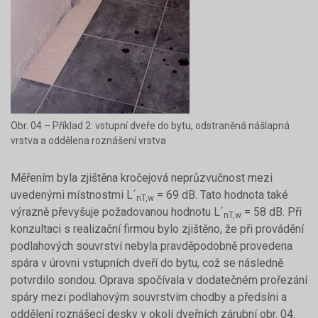
Obr. 04 – Příklad 2: vstupní dveře do bytu, odstraněná nášlapná
vrstva a oddělena roznášení vrstva
Měřením byla zjištěna kročejová neprůzvučnost mezi
uvedenými místnostmi L´
= 69 dB. Tato hodnota také
nT,w
výrazně převyšuje požadovanou hodnotu L´
= 58 dB. Při
nT,w
konzultaci s realizační firmou bylo zjištěno, že při provádění
podlahových souvrství nebyla pravděpodobně provedena
spára v úrovni vstupních dveří do bytu, což se následně
potvrdilo sondou. Oprava spočívala v dodatečném prořezání
spáry mezi podlahovým souvrstvím chodby a předsíni a
oddělení roznášecí desky v okolí dveřních zárubní obr. 04.