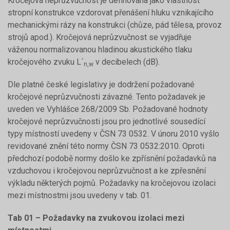
Kročejová neprůzvučnost je definována jako vlastnost
stropní konstrukce vzdorovat přenášení hluku vznikajícího
mechanickými rázy na konstrukci (chůze, pád tělesa, provoz
strojů apod.). Kročejová neprůzvučnost se vyjadřuje
váženou normalizovanou hladinou akustického tlaku
kročejového zvuku L´
v decibelech (dB).
n,w
Dle platné české legislativy je dodržení požadované
kročejové neprůzvučnosti závazné. Tento požadavek je
uveden ve Vyhlášce 268/2009 Sb. Požadované hodnoty
kročejové neprůzvučnosti jsou pro jednotlivé sousedící
typy místností uvedeny v ČSN 73 0532. V únoru 2010 vyšlo
revidované znění této normy ČSN 73 0532:2010. Oproti
předchozí podobě normy došlo ke zpřísnění požadavků na
vzduchovou i kročejovou neprůzvučnost a ke zpřesnění
výkladu některých pojmů. Požadavky na kročejovou izolaci
mezi místnostmi jsou uvedeny v tab. 01.
Tab 01 – Požadavky na zvukovou izolaci mezi