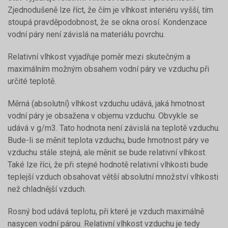
Zjednodušeně lze říct, že čím je vlhkost interiéru vyšší, tím
stoupá pravděpodobnost, že se okna orosí. Kondenzace
vodní páry není závislá na materiálu povrchu.
Relativní vlhkost vyjadřuje poměr mezi skutečným a
maximálním možným obsahem vodní páry ve vzduchu při
určité teplotě.
Měrná (absolutní) vlhkost vzduchu udává, jaká hmotnost
vodní páry je obsažena v objemu vzduchu. Obvykle se
udává v g/m3. Tato hodnota není závislá na teplotě vzduchu.
Bude-li se měnit teplota vzduchu, bude hmotnost páry ve
vzduchu stále stejná, ale měnit se bude relativní vlhkost.
Také lze říci, že při stejné hodnotě relativní vlhkosti bude
teplejší vzduch obsahovat větší absolutní množství vlhkosti
než chladnější vzduch.
Rosný bod udává teplotu, při které je vzduch maximálně
nasycen vodní párou. Relativní vlhkost vzduchu je tedy