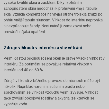
vysoké kvalitě okna a zasklení. Díky izolačním
schopnostem okna nedochází k prohřívání vnější tabule
skla. Vzniklá kondenzace na vnější straně trojskla zmizí po
ohřátí vnější tabule sluncem. Vlhkost do interiéru neproniká
a nezpůsobuje škody. Není nutné jí zamezovat nebo
provádět nějaká opatření.
Zdroje vlhkosti v interiéru a vliv větrání
Velmi častou příčinou rosení oken je právě vysoká vlhkost v
interiéru. Za optimální se považuje relativní vlhkost v
interiéru od 40 do 60 %.
Zdrojů vlhkosti z běžného provozu domácnosti může být
několik. Například vařením, sušením prádla nebo
sprchováním se vlhkost vzduchu velmi zvyšuje. Vlhkost
také zvyšují pokojové rostliny a akvária, ze kterých se
vypařuje voda.