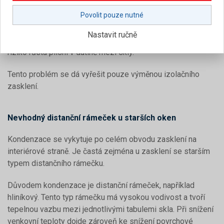
skly a při dosažení rosného bodu kondenzuje. V tomto
Povolit pouze nutné
případě vlhkost bude kondenzovat na vnitřní straně vnější
tabule skla, která je vždy chladnější. V tomto prostoru nelze
Nastavit ručně
kondenzát setřít a špatně se odvětrává. Existuje vysoké
riziko růstu plísní v dutině mezi skly.
Tento problém se dá vyřešit pouze výměnou izolačního
zasklení.
Nevhodný distanční rámeček u starších oken
Kondenzace se vykytuje po celém obvodu zasklení na
interiérové straně. Je častá zejména u zasklení se starším
typem distančního rámečku.
Důvodem kondenzace je distanční rámeček, například
hliníkový. Tento typ rámečku má vysokou vodivost a tvoří
tepelnou vazbu mezi jednotlivými tabulemi skla. Při snížení
venkovní teploty dojde zároveň ke snížení povrchové