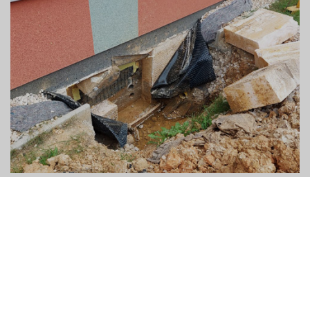
Partneři programu
ARGOS
BEST
CALLIDA
DEK
DEKMETAL
DEKPROJEKT
DEKSOFT