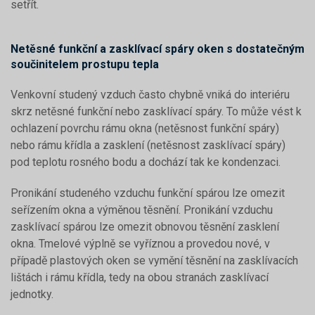
setřít.
Netěsné funkční a zasklívací spáry oken s dostatečným
součinitelem prostupu tepla
Venkovní studený vzduch často chybně vniká do interiéru
skrz netěsné funkční nebo zasklívací spáry. To může vést k
ochlazení povrchu rámu okna (netěsnost funkční spáry)
nebo rámu křídla a zasklení (netěsnost zasklívací spáry)
pod teplotu rosného bodu a dochází tak ke kondenzaci.
Pronikání studeného vzduchu funkční spárou lze omezit
seřízením okna a výměnou těsnění. Pronikání vzduchu
zasklívací spárou lze omezit obnovou těsnění zasklení
okna. Tmelové výplně se vyříznou a provedou nové, v
případě plastových oken se vymění těsnění na zasklívacích
lištách i rámu křídla, tedy na obou stranách zasklívací
jednotky.