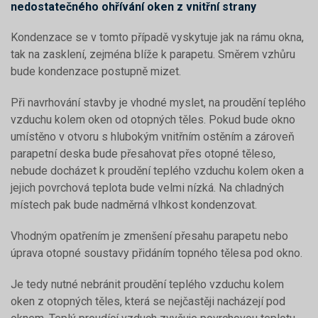
nedostatečného ohřívání oken z vnitřní strany
Kondenzace se v tomto případě vyskytuje jak na rámu okna,
tak na zasklení, zejména blíže k parapetu. Směrem vzhůru
bude kondenzace postupně mizet.
Při navrhování stavby je vhodné myslet, na proudění teplého
vzduchu kolem oken od otopných těles. Pokud bude okno
umístěno v otvoru s hlubokým vnitřním ostěním a zároveň
parapetní deska bude přesahovat přes otopné těleso,
nebude docházet k proudění teplého vzduchu kolem oken a
jejich povrchová teplota bude velmi nízká. Na chladných
místech pak bude nadměrná vlhkost kondenzovat.
Vhodným opatřením je zmenšení přesahu parapetu nebo
úprava otopné soustavy přidáním topného tělesa pod okno.
Je tedy nutné nebránit proudění teplého vzduchu kolem
oken z otopných těles, která se nejčastěji nacházejí pod