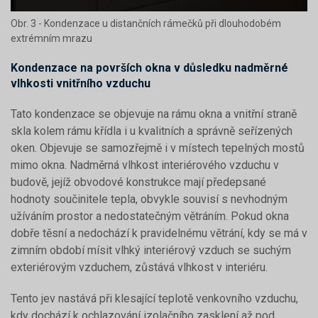
Obr. 3 - Kondenzace u distančních rámečků při dlouhodobém
extrémním mrazu
Kondenzace na površích okna v důsledku nadměrné
vlhkosti vnitřního vzduchu
Tato kondenzace se objevuje na rámu okna a vnitřní straně
skla kolem rámu křídla i u kvalitních a správně seřízených
oken. Objevuje se samozřejmě i v místech tepelných mostů
mimo okna. Nadměrná vlhkost interiérového vzduchu v
budově, jejíž obvodové konstrukce mají předepsané
hodnoty součinitele tepla, obvykle souvisí s nevhodným
užíváním prostor a nedostatečným větráním. Pokud okna
dobře těsní a nedochází k pravidelnému větrání, kdy se má v
zimním období mísit vlhký interiérový vzduch se suchým
exteriérovým vzduchem, zůstává vlhkost v interiéru.
Tento jev nastává při klesající teplotě venkovního vzduchu,
kdy dochází k ochlazování izolačního zasklení až pod