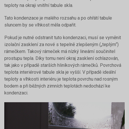
teploty na okraji vnitřní tabule skla.
Tato kondenzace je malého rozsahu a po ohřátí tabule
sluncem by se vlhkost měla odpařit.
Pokud je nutné odstranit tuto kondenzaci, musí se vyměnit
izolační zasklení za nové s tepelně zlepšeným („teplým“)
rámečkem. Takový rámeček má nízký lineární součinitel
prostupu tepla. Díky tomu není okraj zasklení ochlazován,
tak jako v případě starších hliníkových rámečků. Povrchová
teplota interiérové tabule skla je vyšší. V případě ideální
teploty a vlhkosti interiéru je teplota povrchu nad rosným
bodem a při běžných zimních teplotách nedochází ke
kondenzaci.