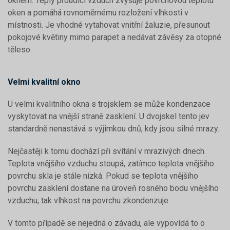
oknem. Teplý proudící vzduch zvyšuje povrchovou teplotu
oken a pomáhá rovnoměrnému rozložení vlhkosti v
místnosti. Je vhodné vytahovat vnitřní žaluzie, přesunout
pokojové květiny mimo parapet a nedávat závěsy za otopné
těleso.
Velmi kvalitní okno
U velmi kvalitního okna s trojsklem se může kondenzace
vyskytovat na vnější straně zasklení. U dvojskel tento jev
standardně nenastává s výjimkou dnů, kdy jsou silné mrazy.
Nejčastěji k tomu dochází při svítání v mrazivých dnech.
Teplota vnějšího vzduchu stoupá, zatímco teplota vnějšího
povrchu skla je stále nízká. Pokud se teplota vnějšího
povrchu zasklení dostane na úroveň rosného bodu vnějšího
vzduchu, tak vlhkost na povrchu zkondenzuje.
V tomto případě se nejedná o závadu, ale vypovídá to o