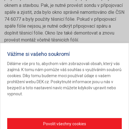
oknem a stavbou. Pak, je nutné provést sondu v připojovací
spáře a zjistit, zda bylo okno správně namontováno dle ČSN
74 6077 a byly použity těsnicí fólie. Pokud v připojovací
spáře fólie nejsou, je nutné odkrýt připojovací spáru a
doplnit těsnicí fólie. Okno lze také demontovat a znovu
provést montáž včetně těsnicích fólií.
Vážíme si vašeho soukromí
Nefunkční distanční rámeček u oken
Děláme vše pro to, abychom vám zobrazovali obsah, který vás
zajímá. K tomu nám pomůže váš souhlas s využíváním souborů
Kondenzace se vyskytuje na vnitřním povrchu skla v
cookies. Díky tomu budeme moci používat údaje o vašem
prostoru mezi skly. Tento prostor je standardně vyplněn
prohlížení webu DEK.cz. Poskytnuté informace jsou u nás v
vzácným plynem, nejčastěji argonem. Zasklení je po obvodu
bezpečí a toto nastavení navíc můžete kdykoliv upravit nebo
hermeticky utěsněno ve spojení s distančním rámečkem,
vypnout.
aby neunikal plyn, a vodní pára se nedostala dovnitř.
Příčinou kondenzace uvnitř zasklívací jednotky je porucha
zasklení, pravděpodobně netěsnost distančního rámečku
Povolit všechny cookies
nebo jeho přilepení ke sklu. Vlhkost vniká do prostoru mezi