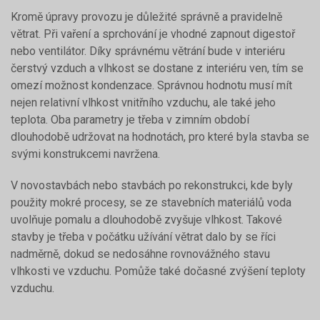
Kromě úpravy provozu je důležité správně a pravidelně
větrat. Při vaření a sprchování je vhodné zapnout digestoř
nebo ventilátor. Díky správnému větrání bude v interiéru
čerstvý vzduch a vlhkost se dostane z interiéru ven, tím se
omezí možnost kondenzace. Správnou hodnotu musí mít
nejen relativní vlhkost vnitřního vzduchu, ale také jeho
teplota. Oba parametry je třeba v zimním období
dlouhodobě udržovat na hodnotách, pro které byla stavba se
svými konstrukcemi navržena.
V novostavbách nebo stavbách po rekonstrukci, kde byly
použity mokré procesy, se ze stavebních materiálů voda
uvolňuje pomalu a dlouhodobě zvyšuje vlhkost. Takové
stavby je třeba v počátku užívání větrat dalo by se říci
nadměrně, dokud se nedosáhne rovnovážného stavu
vlhkosti ve vzduchu. Pomůže také dočasné zvýšení teploty
vzduchu.