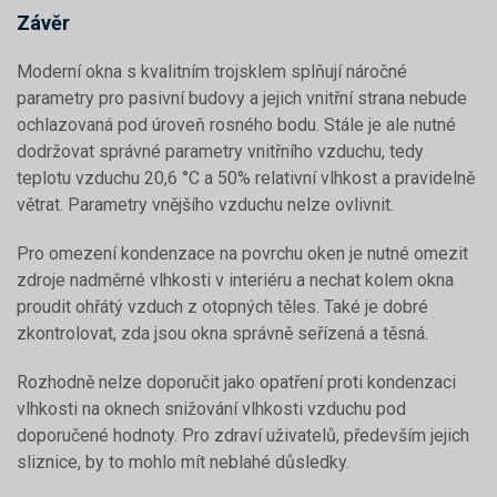
Závěr
Moderní okna s kvalitním trojsklem splňují náročné
parametry pro pasivní budovy a jejich vnitřní strana nebude
ochlazovaná pod úroveň rosného bodu. Stále je ale nutné
dodržovat správné parametry vnitřního vzduchu, tedy
teplotu vzduchu 20,6 °C a 50% relativní vlhkost a pravidelně
větrat. Parametry vnějšího vzduchu nelze ovlivnit.
Pro omezení kondenzace na povrchu oken je nutné omezit
zdroje nadměrné vlhkosti v interiéru a nechat kolem okna
proudit ohřátý vzduch z otopných těles. Také je dobré
zkontrolovat, zda jsou okna správně seřízená a těsná.
Rozhodně nelze doporučit jako opatření proti kondenzaci
vlhkosti na oknech snižování vlhkosti vzduchu pod
doporučené hodnoty. Pro zdraví uživatelů, především jejich
sliznice, by to mohlo mít neblahé důsledky.