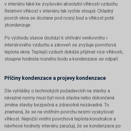
v interiéru také ke zvyšování absolutní vlhkosti vzduchu.
Relativní vlhkost v interiéru tak rychle stoupá. Chladný
povrch okna se dostane pod rosný bod a vlhkost poté
zkondenzuje.
Po východu slunce dochází k ohřívání venkovního i
interiérového vzduchu a zároveň se zvyšuje povrchová
teplota okna. Teplejší vzduch dokáže přijímat více vlhkosti,
stoupne hodnota rosného bodu a kondenzace se odpaří.
Příčiny kondenzace a projevy kondenzace
Dle vyhlášky o technických požadavcích na stavby a
návazné normy musí být nová stavba nebo dokončená
změna stavby bezpečná a zdravotně nezávadná. To
znamená, že se na vnitřním povrchu nesmí vyskytovat
vlhkost. Nejnižší vnitřní povrchová teplota konstrukce a
návrhové hodnoty interiéru zaručují, že se kondenzace po