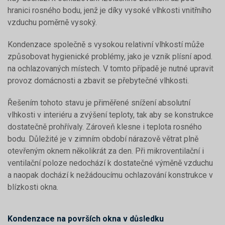
hranici rosného bodu, jenž je díky vysoké vlhkosti vnitřního
vzduchu poměrně vysoký.
Kondenzace společně s vysokou relativní vlhkostí může
způsobovat hygienické problémy, jako je vznik plísní apod.
na ochlazovaných místech. V tomto případě je nutné upravit
provoz domácnosti a zbavit se přebytečné vlhkosti.
Řešením tohoto stavu je přiměřené snížení absolutní
vlhkosti v interiéru a zvýšení teploty, tak aby se konstrukce
dostatečně prohřívaly. Zároveň klesne i teplota rosného
bodu. Důležité je v zimním období nárazově větrat plně
otevřeným oknem několikrát za den. Při mikroventilační i
ventilační poloze nedochází k dostatečné výměně vzduchu
a naopak dochází k nežádoucímu ochlazování konstrukce v
blízkosti okna.
Kondenzace na površích okna v důsledku