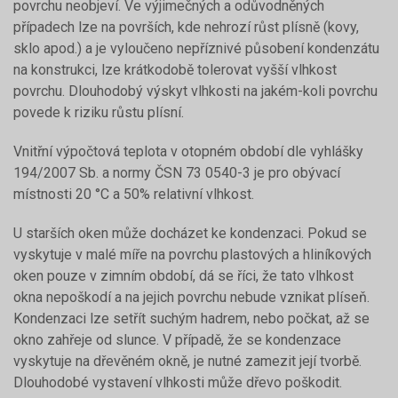
povrchu neobjeví. Ve výjimečných a odůvodněných
případech lze na površích, kde nehrozí růst plísně (kovy,
sklo apod.) a je vyloučeno nepříznivé působení kondenzátu
na konstrukci, lze krátkodobě tolerovat vyšší vlhkost
povrchu. Dlouhodobý výskyt vlhkosti na jakém-koli povrchu
povede k riziku růstu plísní.
Vnitřní výpočtová teplota v otopném období dle vyhlášky
194/2007 Sb. a normy ČSN 73 0540-3 je pro obývací
místnosti 20 °C a 50% relativní vlhkost.
U starších oken může docházet ke kondenzaci. Pokud se
vyskytuje v malé míře na povrchu plastových a hliníkových
oken pouze v zimním období, dá se říci, že tato vlhkost
okna nepoškodí a na jejich povrchu nebude vznikat plíseň.
Kondenzaci lze setřít suchým hadrem, nebo počkat, až se
okno zahřeje od slunce. V případě, že se kondenzace
vyskytuje na dřevěném okně, je nutné zamezit její tvorbě.
Dlouhodobé vystavení vlhkosti může dřevo poškodit.