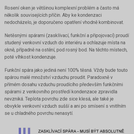
Rosení oken je většinou komplexní problém a často má
několik souvisejících příčin. Aby ke kondenzaci
nedocházelo, je doporučeno opatření vhodně kombinovat.
Netěsnými spárami (zasklívací, funkční a připojovací) proudí
studený venkovní vzduch do interiéru a ochlazuje místa na
okně, případně na ostění, pod rosný bod. Na těchto místech,
poté vlhkost kondenzuje.
Funkční spára jako jediná není 100% těsná. Vždy bude touto
spárou malé množství vzduchu proudit. Paradoxně v
přímém dosahu vzduchu proudícího především funkčními
spárami z venkovního prostředí kondenzace zpravidla
nevzniká. Teplota povrchu zde sice klesá, ale také je
obvykle venkovní vzduch sušší a ani po smísení s vnitřním
se u chladného povrchu nenasytí.