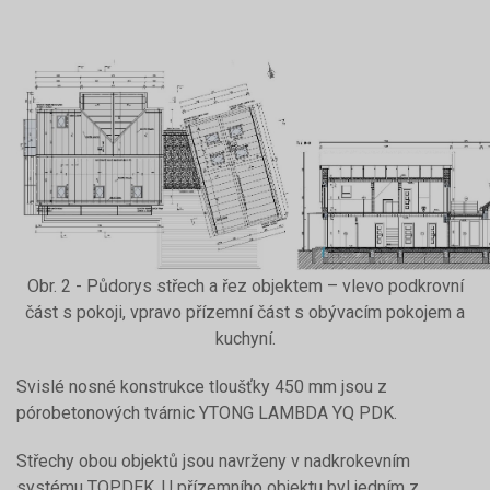
Obr. 2 - Půdorys střech a řez objektem – vlevo podkrovní
část s pokoji, vpravo přízemní část s obývacím pokojem a
kuchyní.
Svislé nosné konstrukce tloušťky 450 mm jsou z
pórobetonových tvárnic YTONG LAMBDA YQ PDK.
Střechy obou objektů jsou navrženy v nadkrokevním
systému TOPDEK. U přízemního objektu byl jedním z