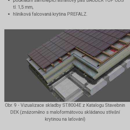
podkladní samolepicí asfaltový pás BAUDER TOP UDS
tl. 1,5 mm,
hliníková falcovaná krytina PREFALZ.
Obr. 9 - Vizualizace skladby ST.8004E z Katalogu Stavebnin
DEK (znázorněno s maloformátovou skládanou střešní
krytinou na laťování)