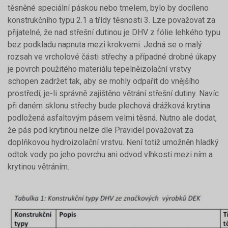
těsněné speciální páskou nebo tmelem, bylo by docíleno
konstrukčního typu 2.1 a třídy těsnosti 3. Lze považovat za
přijatelné, že nad střešní dutinou je DHV z fólie lehkého typu
bez podkladu napnuta mezi krokvemi. Jedná se o malý
rozsah ve vrcholové části střechy a případné drobné úkapy
je povrch použitého materiálu tepelněizolační vrstvy
schopen zadržet tak, aby se mohly odpařit do vnějšího
prostředí, je-li správně zajištěno větrání střešní dutiny. Navíc
při daném sklonu střechy bude plechová drážková krytina
podložená asfaltovým pásem velmi těsná. Nutno ale dodat,
že pás pod krytinou nelze dle Pravidel považovat za
doplňkovou hydroizolační vrstvu. Není totiž umožněn hladký
odtok vody po jeho povrchu ani odvod vlhkosti mezi ním a
krytinou větráním.