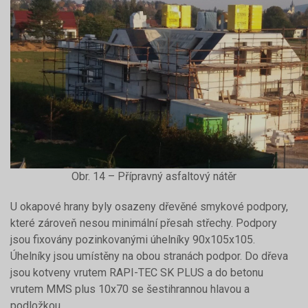
Obr. 14 – Přípravný asfaltový nátěr
U okapové hrany byly osazeny dřevěné smykové podpory,
které zároveň nesou minimální přesah střechy. Podpory
jsou fixovány pozinkovanými úhelníky 90x105x105.
Úhelníky jsou umístěny na obou stranách podpor. Do dřeva
jsou kotveny vrutem RAPI-TEC SK PLUS a do betonu
vrutem MMS plus 10x70 se šestihrannou hlavou a
podložkou.