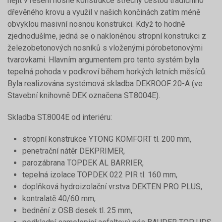
nejít v řešení nosné konstrukce střechy cestou tradičního
dřevěného krovu a využil v našich končinách zatím méně
obvyklou masivní nosnou konstrukci. Když to hodně
zjednodušíme, jedná se o nakloněnou stropní konstrukci z
železobetonových nosníků s vloženými pórobetonovými
tvarovkami. Hlavním argumentem pro tento systém byla
tepelná pohoda v podkroví během horkých letních měsíců.
Byla realizována systémová skladba DEKROOF 20-A (ve
Stavební knihovně DEK označena ST.8004E).
Skladba ST.8004E od interiéru:
stropní konstrukce YTONG KOMFORT tl. 200 mm,
penetrační nátěr DEKPRIMER,
parozábrana TOPDEK AL BARRIER,
tepelná izolace TOPDEK 022 PIR tl. 160 mm,
doplňková hydroizolační vrstva DEKTEN PRO PLUS,
kontralatě 40/60 mm,
bednění z OSB desek tl. 25 mm,