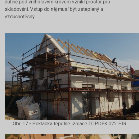
dutině pod vrcholovým krovem vznikl prostor pro
skladování. Vstup do něj musí být zateplený a
vzduchotěsný.
Obr. 17 - Pokládka tepelné izolace TOPDEK 022 PIR