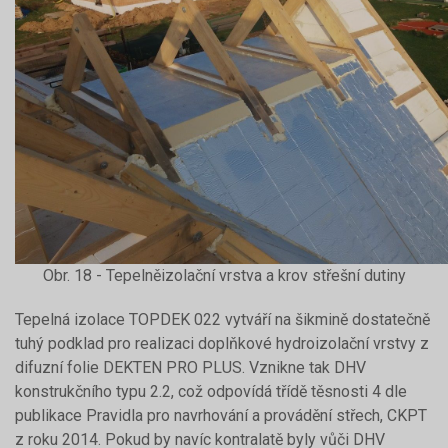
Obr. 18 - Tepelněizolační vrstva a krov střešní dutiny
Tepelná izolace TOPDEK 022 vytváří na šikmině dostatečně
tuhý podklad pro realizaci doplňkové hydroizolační vrstvy z
difuzní folie DEKTEN PRO PLUS. Vznikne tak DHV
konstrukčního typu 2.2, což odpovídá třídě těsnosti 4 dle
publikace Pravidla pro navrhování a provádění střech, CKPT
z roku 2014. Pokud by navíc kontralatě byly vůči DHV