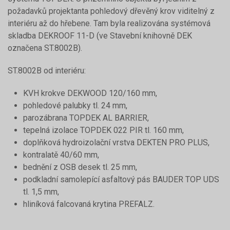
požadavků projektanta pohledový dřevěný krov viditelný z
interiéru až do hřebene. Tam byla realizována systémová
skladba DEKROOF 11-D (ve Stavební knihovně DEK
označena ST.8002B).
ST.8002B od interiéru:
KVH krokve DEKWOOD 120/160 mm,
pohledové palubky tl. 24 mm,
parozábrana TOPDEK AL BARRIER,
tepelná izolace TOPDEK 022 PIR tl. 160 mm,
doplňková hydroizolační vrstva DEKTEN PRO PLUS,
kontralatě 40/60 mm,
bednění z OSB desek tl. 25 mm,
podkladní samolepící asfaltový pás BAUDER TOP UDS
tl. 1,5 mm,
hliníková falcovaná krytina PREFALZ.