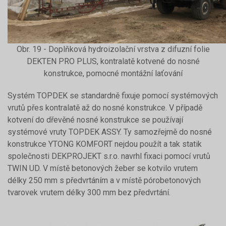
Obr. 19 - Doplňková hydroizolační vrstva z difuzní folie
DEKTEN PRO PLUS, kontralatě kotvené do nosné
konstrukce, pomocné montážní laťování
Systém TOPDEK se standardně fixuje pomocí systémových
vrutů přes kontralatě až do nosné konstrukce. V případě
kotvení do dřevěné nosné konstrukce se používají
systémové vruty TOPDEK ASSY. Ty samozřejmě do nosné
konstrukce YTONG KOMFORT nejdou použít a tak statik
společnosti DEKPROJEKT s.r.o. navrhl fixaci pomocí vrutů
TWIN UD. V místě betonových žeber se kotvilo vrutem
délky 250 mm s předvrtáním a v místě pórobetonových
tvarovek vrutem délky 300 mm bez předvrtání.