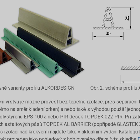
evné varianty profilu ALKORDESIGN
Obr. 2. schéma profi
ní vrstvu je možné provést bez tepelné izolace, přes separační 
lmo na směr kladení prken) a nebo také s výhodou použití jedno
lystyrenu EPS 100 a nebo PIR desek TOPDEK 022 PIR. Při zatepl
ch asfaltových pásů TOPDEK AL BARRIER (popřípadě GLASTEK 
s izolací nad krokvemi najdete také v aktuálním vydání Katalo
být proveden jako pohledový z hoblovaného dřeva (viz skladba