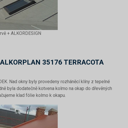
 barvě + ALKORDESIGN
 ALKORPLAN 35176 TERRACOTA
DEK. Nad okny byly provedeny rozháněcí klíny z tepelné
edně byla dodatečně kotvena kolmo na okap do dřevěných
učujeme klad fólie kolmo k okapu.