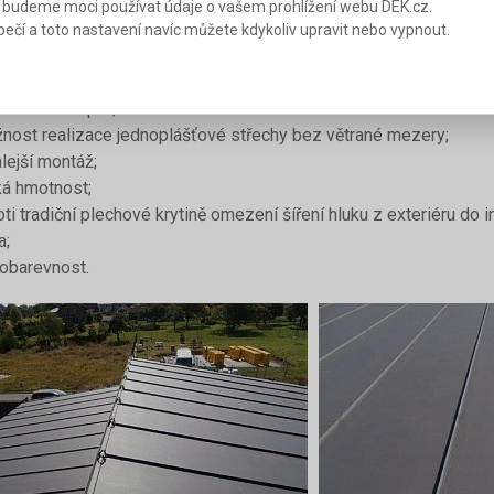
 budeme moci používat údaje o vašem prohlížení webu DEK.cz.
ečí a toto nastavení navíc můžete kdykoliv upravit nebo vypnout.
ilu ALKORDESIGN oproti klasické plechové falcované krytině :
ší těsnost krytiny z PVC-P folie;
í difúzní odpor;
nost realizace jednoplášťové střechy bez větrané mezery;
hlejší montáž;
ká hmotnost;
ti tradiční plechové krytině omezení šíření hluku z exteriéru do in
a;
lobarevnost.