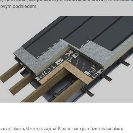
novým podhledem.
zovali obsah, který vás zajímá. K tomu nám pomůže váš souhlas s
DEK 209-15-05 - ŠIKMÁ STŘECHA S IZOLACÍ NAD KROKVEMI A