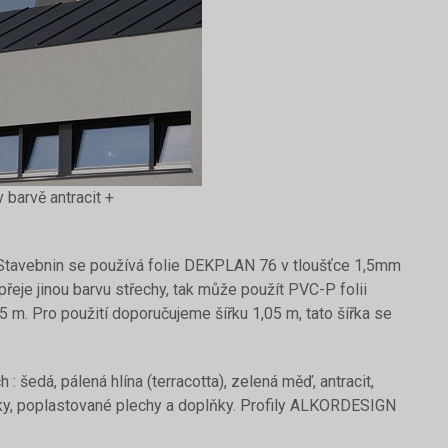
 barvě antracit +
K Stavebnin se používá folie DEKPLAN 76 v tloušťce 1,5mm
 přeje jinou barvu střechy, tak může použít PVC-P folii
 m. Pro použití doporučujeme šířku 1,05 m, tato šířka se
: šedá, pálená hlína (terracotta), zelená měď, antracit,
ovky, poplastované plechy a doplňky. Profily ALKORDESIGN