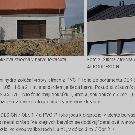
ouková střecha v barvě terracota
Foto 2. Šikmá střecha v
ALKORDESIGN
ní hydroizolační vrstvy střech z PVC-P folie ze sortimentu DE
e 1,05 ; 1,6 a 2,1 m, standardem je šedá barva. Pokud si zákazník
5 176. Tyto folie mají tloušťku 1,5mm a jsou pouze o šířce 1,05
ližuje roztečím u stojaté drážky plechové krytiny.
ESIGN / Obr. 1. / a PVC-P folie jsou k dispozici v těchto barvách 
 metal stříbro. Ve stejných barvách se dodávají detailové tvar
zici ve dvou velikostech L a XL, v délce 3 m. / Obr. 2. /.