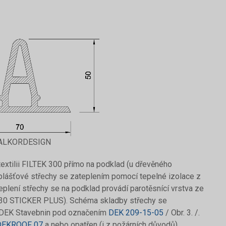
lu ALKORDESIGN
textilii FILTEK 300 přímo na podklad (u dřevěného
plášťové střechy se zateplením pomocí tepelné izolace z
ení střechy se na podklad provádí parotěsnící vrstva ze
30 STICKER PLUS). Schéma skladby střechy se
gu DEK Stavebnin pod označením
DEK 209-15-05
/ Obr. 3. /.
DEKROOF 07
a nebo opatřen (i z požárních důvodů)