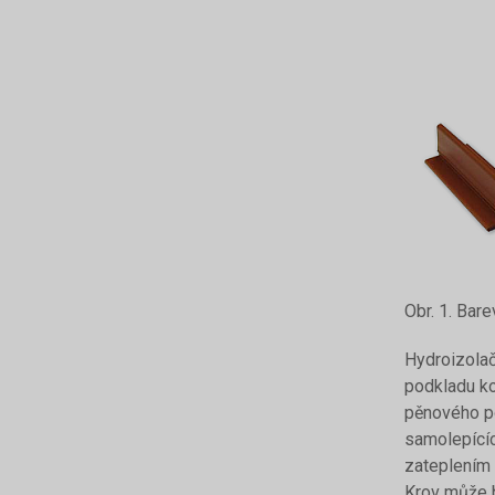
Obr. 1. Bar
Hydroizolač
podkladu ko
pěnového po
samolepící
zateplením 
Krov může 