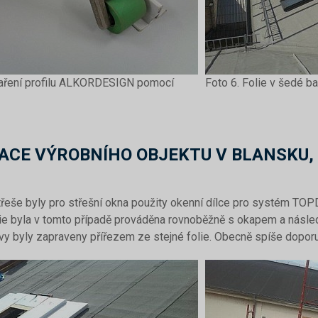
vaření profilu ALKORDESIGN pomocí
Foto 6. Folie v šedé
ACE VÝROBNÍHO OBJEKTU V BLANSKU,
řeše byly pro střešní okna použity okenní dílce pro systém TOP
lie byla v tomto případě prováděna rovnoběžně s okapem a násl
tvy byly zapraveny přířezem ze stejné folie. Obecně spíše dopor