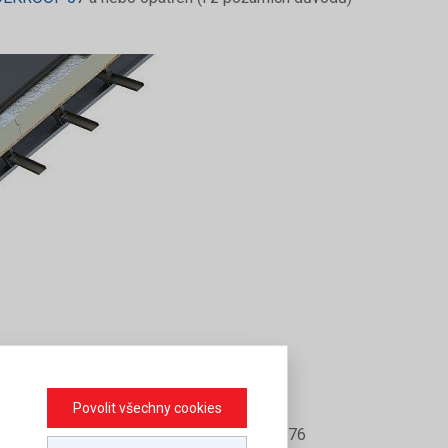
Povolit všechny cookies
 KRYTINOU Z PVC FÓLIE ALKORPLAN 35 176