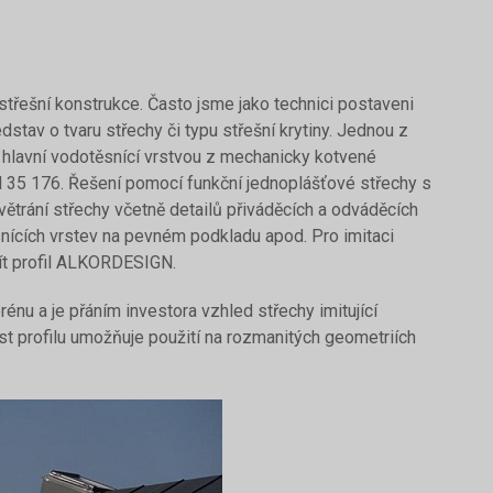
 střešní konstrukce. Často jsme jako technici postaveni
stav o tvaru střechy či typu střešní krytiny. Jednou z
 hlavní vodotěsnící vrstvou z mechanicky kotvené
5 176. Řešení pomocí funkční jednoplášťové střechy s
větrání střechy včetně detailů přiváděcích a odváděcích
ěsnících vrstev na pevném podkladu apod. Pro imitaci
žít profil ALKORDESIGN.
énu a je přáním investora vzhled střechy imitující
st profilu umožňuje použití na rozmanitých geometriích