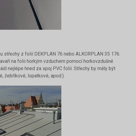
stvu střechy z folií DEKPLAN 76 nebo ALKORPLAN 35 176.
 navaří na folii horkým vzduchem pomocí horkovzdušné
vádí nejlépe hned za spoj PVC folií. Střechy by měly být
 žebříkové, lopatkové, apod.).