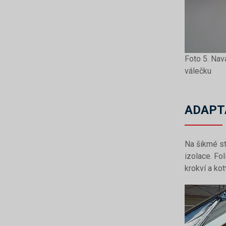
Foto 5. Na
válečku
ADAPT
Na šikmé st
izolace. Fo
krokví a ko