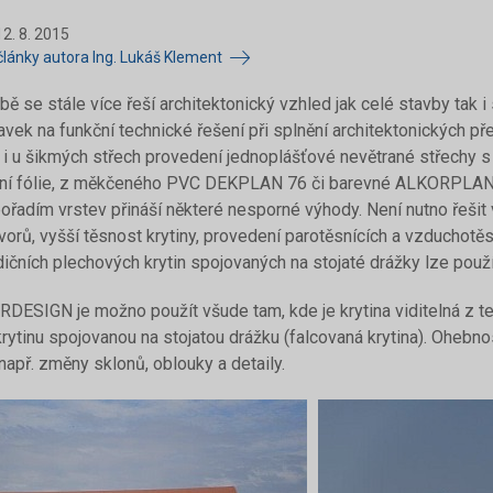
2. 8. 2015
lánky autora Ing. Lukáš Klement
bě se stále více řeší architektonický vzhled jak celé stavby tak i
vek na funkční technické řešení při splnění architektonických před
 i u šikmých střech provedení jednoplášťové nevětrané střechy s
ční fólie, z měkčeného PVC DEKPLAN 76 či barevné ALKORPLAN 3
ořadím vrstev přináší některé nesporné výhody. Není nutno řešit 
tvorů, vyšší těsnost krytiny, provedení parotěsnících a vzduchot
dičních plechových krytin spojovaných na stojaté drážky lze pou
RDESIGN je možno použít všude tam, kde je krytina viditelná z ter
rytinu spojovanou na stojatou drážku (falcovaná krytina). Ohebno
např. změny sklonů, oblouky a detaily.