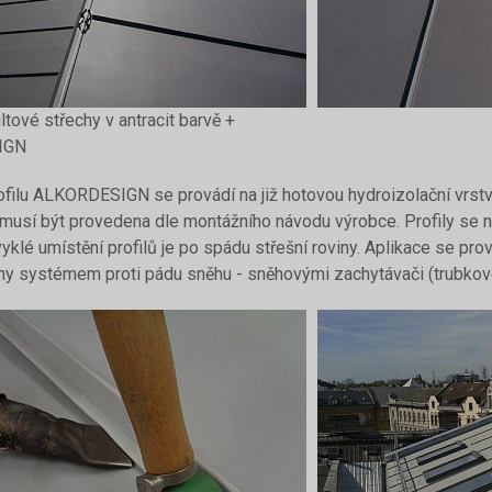
ltové střechy v antracit barvě +
IGN
ofilu ALKORDESIGN se provádí na již hotovou hydroizolační vr
 musí být provedena dle montážního návodu výrobce. Profily se
vyklé umístění profilů je po spádu střešní roviny. Aplikace se pro
ny systémem proti pádu sněhu - sněhovými zachytávači (trubkové,