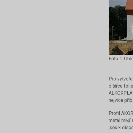
Foto 1. Obl
Pro vytvoře
o šířce foli
ALKORPLAN 3
nejvíce přib
Profil AKORD
metal měď a
jsou k dispo