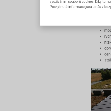
využíváním souborů cookies. Díky tomu
Poskytnuté informace jsou u nás v bezp
Výhody prof
vyš
nižš
mož
ryc
níz
opro
cen
stá