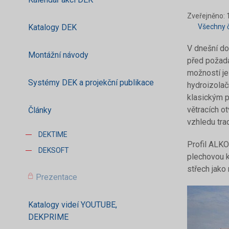
Zveřejněno: 1
Katalogy DEK
Všechny č
V dnešní do
Montážní návody
před požada
možností je
Systémy DEK a projekční publikace
hydroizola
klasickým p
větracích o
Články
vzhledu tra
DEKTIME
Profil ALKO
DEKSOFT
plechovou k
střech jako 
Prezentace
Katalogy videí YOUTUBE,
DEKPRIME