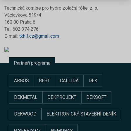
Technická komise pro hydroizolační fólie, z. s.
Václavkova 519/4
160 00 Praha 6
Tel: 602 374 276
E-mail:
tkhif.cz@gmail.com
Partneři programu
ARGOS
BEST
CALLIDA
DEK
DEKMETAL
DEKPROJEKT
DEKSOFT
DEKWOOD
ELEKTRONICKÝ STAVEBNÍ DENÍK
G SERVIS CZ
NEMOPAS