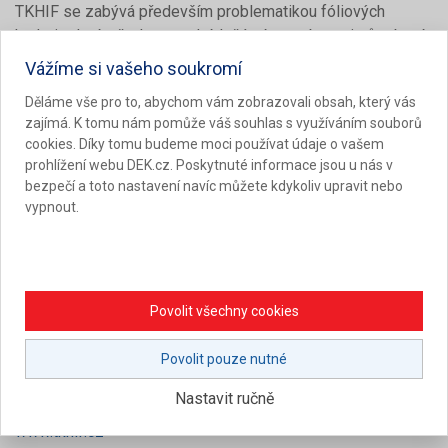
TKHIF se zabývá především problematikou fóliových
hydroizolací střech a spodních částí staveb proti působení
vody, kapalin a radonu. TKHIF má odborný zájem o šíření a
Vážíme si vašeho soukromí
sdílení nejnovějších poznatků, trendů a zkušeností v oboru
Děláme vše pro to, abychom vám zobrazovali obsah, který vás
fóliových hydroizolací.
zajímá. K tomu nám pomůže váš souhlas s využíváním souborů
cookies. Díky tomu budeme moci používat údaje o vašem
Jako respektovaná autorita v oboru fóliových hydroizolací
prohlížení webu DEK.cz. Poskytnuté informace jsou u nás v
nabízí TKHIF všem zájemcům odbornou podporu a pomoc v
bezpečí a toto nastavení navíc můžete kdykoliv upravit nebo
oblasti:
vypnout.
vypracování a zveřejnění tzv. technických informací
(TI), reagujících na často diskutovaná témata
poskytování poradenských a konzultačních služeb
Povolit všechny cookies
zpracování odborných posudků hydroizolací
stavebních děl
Povolit pouze nutné
pořádání odborných diskuzí, konferencí a seminářů
Nastavit ručně
Bližší informace o činnosti TKHIF naleznete na stránkách
www.tkhif.cz