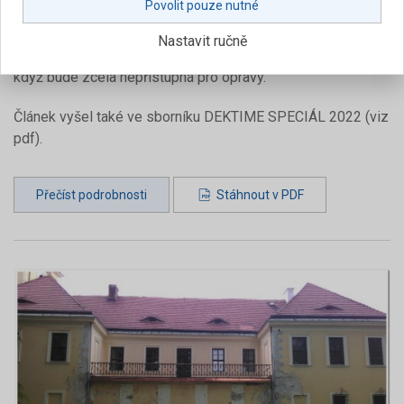
Povolit pouze nutné
majitelů. Zkušenosti ukazují, že je třeba přístup k případné
opravě hydroizolace v terase předem ošetřit smluvně, nebo
Nastavit ručně
musí být hydroizolace navrhována tak, aby byla spolehlivá, i
když bude zcela nepřístupná pro opravy.
Článek vyšel také ve sborníku DEKTIME SPECIÁL 2022 (viz
pdf).
Přečíst podrobnosti
Stáhnout v PDF