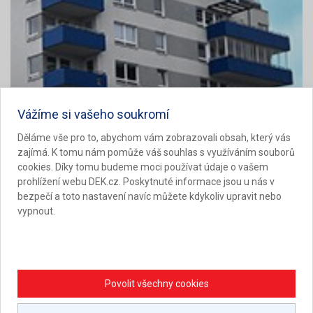
Vážíme si vašeho soukromí
26. 11. 2021
|
Bc. Jan Svoboda
Děláme vše pro to, abychom vám zobrazovali obsah, který vás
PROBLEMATIKA TERAS NAD BYTOVÝMI
zajímá. K tomu nám pomůže váš souhlas s využíváním souborů
JEDNOTKAMI
cookies. Díky tomu budeme moci používat údaje o vašem
prohlížení webu DEK.cz. Poskytnuté informace jsou u nás v
bezpečí a toto nastavení navíc můžete kdykoliv upravit nebo
DEKTIME SPECIÁL
DEKTIME
11
2021
vypnout.
Střecha provozní, terasa, balkon
Porucha vada
Spolehlivost podle ČHIS
Hydroizolace
Konzultační technik Atelieru DEK působící na liberecku se
Povolit všechny cookies
ve svém článku zaměřil na problémy, které vznikají
majitelům bytů, nad nimiž jsou terasy patřící k bytům jiných