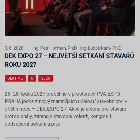
3. 6. 2026
|
Ing. Petr Hofman, Ph.D. , Ing. Luboš Káně, Ph.D.
DEK EXPO 27 – NEJVĚTŠÍ SETKÁNÍ STAVAŘŮ
ROKU 2027
DEKTIME
6
2026
26.-28. ledna 2027 proběhne v prostorách PVA EXPO
PRAHA jedna z nejvýznamnějších událostí stavebnictví v
příštím roce – DEK EXPO 27. Akce je určena pro stavaře
profesionály, zahrnuje stavební veletrh, kongres i
podvečerní setkání u piva.