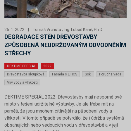
26. 1. 2022
|
Tomáš Vrchota , Ing. Luboš Káně, Ph.D.
DEGRADACE STĚN DŘEVOSTAVBY
ZPŮSOBENÁ NEUDRŽOVANÝM ODVODNĚNÍM
STŘECHY
DEKTIME SPECIÁL
2022
Dřevostavba sloupková
Fasáda s ETICS
Sokl
Porucha vada
Vliv vody a vlhkosti
DEKTIME SPECIÁL 2022. Dřevostavby mají nesporně své
místo v řešení udržitelné výstavby. Je ale třeba mít na
paměti, že jsou mnohem citlivější na působení vody a
vlhkosti. V tomto případě se potvrdilo, že i údržba systémů
obsahujících nebo vedoucích vodu v dřevostavbě a v její