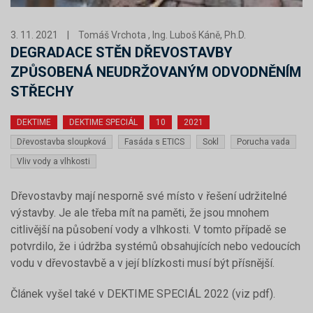
3. 11. 2021
|
Tomáš Vrchota , Ing. Luboš Káně, Ph.D.
DEGRADACE STĚN DŘEVOSTAVBY
ZPŮSOBENÁ NEUDRŽOVANÝM ODVODNĚNÍM
STŘECHY
DEKTIME
DEKTIME SPECIÁL
10
2021
Dřevostavba sloupková
Fasáda s ETICS
Sokl
Porucha vada
Vliv vody a vlhkosti
Dřevostavby mají nesporně své místo v řešení udržitelné
výstavby. Je ale třeba mít na paměti, že jsou mnohem
citlivější na působení vody a vlhkosti. V tomto případě se
potvrdilo, že i údržba systémů obsahujících nebo vedoucích
vodu v dřevostavbě a v její blízkosti musí být přísnější.
Článek vyšel také v DEKTIME SPECIÁL 2022 (viz pdf).