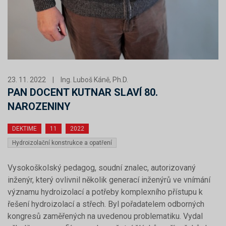
23. 11. 2022
|
Ing. Luboš Káně, Ph.D.
PAN DOCENT KUTNAR SLAVÍ 80.
NAROZENINY
DEKTIME
11
2022
Hydroizolační konstrukce a opatření
Vysokoškolský pedagog, soudní znalec, autorizovaný
inženýr, který ovlivnil několik generací inženýrů ve vnímání
významu hydroizolací a potřeby komplexního přístupu k
řešení hydroizolací a střech. Byl pořadatelem odborných
kongresů zaměřených na uvedenou problematiku. Vydal