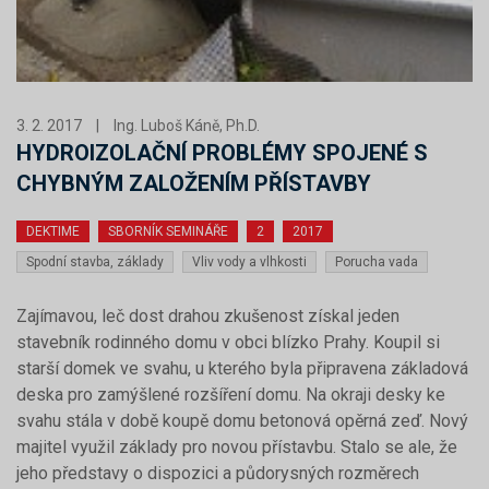
3. 2. 2017
|
Ing. Luboš Káně, Ph.D.
HYDROIZOLAČNÍ PROBLÉMY SPOJENÉ S
CHYBNÝM ZALOŽENÍM PŘÍSTAVBY
DEKTIME
SBORNÍK SEMINÁŘE
2
2017
Spodní stavba, základy
Vliv vody a vlhkosti
Porucha vada
Zajímavou, leč dost drahou zkušenost získal jeden
stavebník rodinného domu v obci blízko Prahy. Koupil si
starší domek ve svahu, u kterého byla připravena základová
deska pro zamýšlené rozšíření domu. Na okraji desky ke
svahu stála v době koupě domu betonová opěrná zeď. Nový
majitel využil základy pro novou přístavbu. Stalo se ale, že
jeho představy o dispozici a půdorysných rozměrech