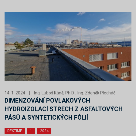
14. 1. 2024
|
Ing. Luboš Káně, Ph.D. , Ing. Zdeněk Plecháč
DIMENZOVÁNÍ POVLAKOVÝCH
HYDROIZOLACÍ STŘECH Z ASFALTOVÝCH
PÁSŮ A SYNTETICKÝCH FÓLIÍ
DEKTIME
1
2024