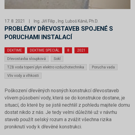
17. 8. 2021
|
Ing. Jiří Filip , Ing. Luboš Káně, Ph.D.
PROBLÉMY DŘEVOSTAVEB SPOJENÉ S
PORUCHAMI INSTALACÍ
DEKTIME
DEKTIME SPECIÁL
8
2021
Dřevostavba sloupková
Sokl
TZB voda topení plyn elektro vzduchotechnika
Porucha vada
Vliv vody a vlhkosti
Poškození dřevěných nosných konstrukcí dřevostaveb
vlivem působení vody, která se do konstrukce dostane, je
situací, do které by se jistě nechtěl z pohledu majitele domu
dostat nikdo z nás. Je tedy velmi důležité už v návrhu
staveb použít selský rozum a zvážit všechna rizika
proniknutí vody k dřevěné konstrukci.