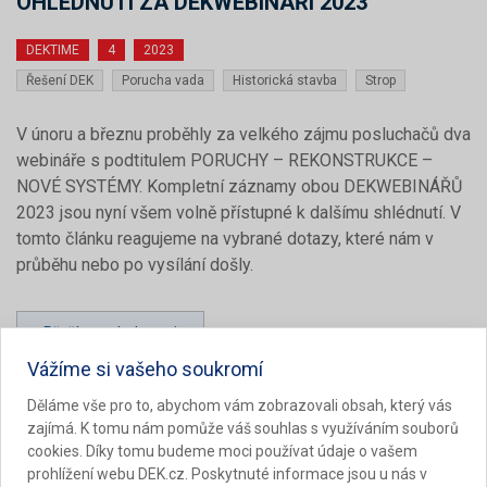
OHLÉDNUTÍ ZA DEKWEBINÁŘI 2023
DEKTIME
4
2023
Řešení DEK
Porucha vada
Historická stavba
Strop
V únoru a březnu proběhly za velkého zájmu posluchačů dva
webináře s podtitulem PORUCHY – REKONSTRUKCE –
NOVÉ SYSTÉMY. Kompletní záznamy obou DEKWEBINÁŘŮ
2023 jsou nyní všem volně přístupné k dalšímu shlédnutí. V
tomto článku reagujeme na vybrané dotazy, které nám v
průběhu nebo po vysílání došly.
Přečíst podrobnosti
Vážíme si vašeho soukromí
Děláme vše pro to, abychom vám zobrazovali obsah, který vás
zajímá. K tomu nám pomůže váš souhlas s využíváním souborů
cookies. Díky tomu budeme moci používat údaje o vašem
prohlížení webu DEK.cz. Poskytnuté informace jsou u nás v