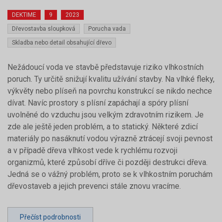
DEKTIME
9
2023
Dřevostavba sloupková
Porucha vada
Skladba nebo detail obsahující dřevo
Nežádoucí voda ve stavbě představuje riziko vlhkostních
poruch. Ty určitě snižují kvalitu užívání stavby. Na vlhké fleky,
výkvěty nebo plíseň na povrchu konstrukcí se nikdo nechce
dívat. Navíc prostory s plísní zapáchají a spóry plísní
uvolněné do vzduchu jsou velkým zdravotním rizikem. Je
zde ale ještě jeden problém, a to statický. Některé zdicí
materiály po nasáknutí vodou výrazně ztrácejí svoji pevnost
a v případě dřeva vlhkost vede k rychlému rozvoji
organizmů, které způsobí dříve či později destrukci dřeva.
Jedná se o vážný problém, proto se k vlhkostním poruchám
dřevostaveb a jejich prevenci stále znovu vracíme.
Přečíst podrobnosti