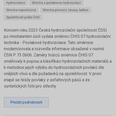
Hydroizolace
Střecha s povlakovou hydroizolací
Střecha nepochůzná
Střecha provozní, terasa, balkon
Spolehlivost podle ČHIS
Koncem roku 2023 Česká hydroizolační společnost ČSSI
po mnohaletém úsilí vydala směrnici ČHIS 07 hydroizolační
technika - Povlakové hydroizolace. Tato směrnice
modernizovala a rozvedla informace obsažené v normě
ČSN P 73 0606. Záměry tvůrců směrnice ČHIS 07
směřovaly k popisu a klasifikaci hydroizolačních materiálů a
k metodice jejich výběru do hydroizolačních povlaků dle
vnějších vlivů a dle požadavků na spolehlivost. V první
etapě se řešily povlaky z asfaltových pásů a ze
syntetických fólií pro střechy.
Přečíst podrobnosti