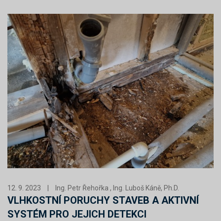
12. 9. 2023
|
Ing. Petr Řehořka , Ing. Luboš Káně, Ph.D.
VLHKOSTNÍ PORUCHY STAVEB A AKTIVNÍ
SYSTÉM PRO JEJICH DETEKCI