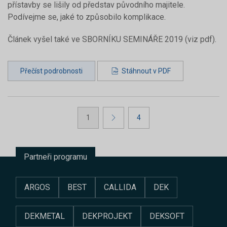
přístavby se lišily od představ původního majitele.
Podívejme se, jaké to způsobilo komplikace.
Článek vyšel také ve SBORNÍKU SEMINÁŘE 2019 (viz pdf).
Přečíst podrobnosti
Stáhnout v PDF
1
4
Partneři programu
ARGOS
BEST
CALLIDA
DEK
DEKMETAL
DEKPROJEKT
DEKSOFT