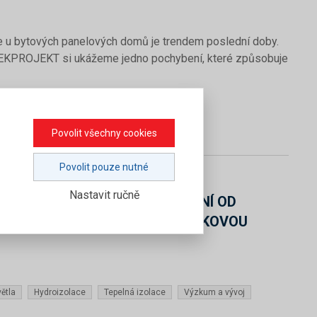
ie u bytových panelových domů je trendem poslední doby.
DEKPROJEKT si ukážeme jedno pochybení, které způsobuje
Povolit všechny cookies
Povolit pouze nutné
 Žák, Ph.D.
Nastavit ručně
 ODRAZEM SLUNEČNÍHO ZÁŘENÍ OD
STYRENU NA STŘEŠE S POVLAKOVOU
větla
Hydroizolace
Tepelná izolace
Výzkum a vývoj