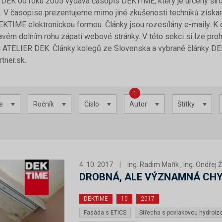
DEK od roku 2005 vydává časopis DEKTIME, který je určený širo
. V časopise prezentujeme mimo jiné zkušenosti techniků získan
KTIME elektronickou formou. Články jsou rozesílány e-maily. K
avém dolním rohu zápatí webové stránky. V této sekci si lze prohlé
ci ATELIER DEK. Články kolegů ze Slovenska a vybrané články DE
tner.sk.
1
e
Ročník
Číslo
Autor
Štítky
4. 10. 2017
|
Ing. Radim Mařík , Ing. Ondřej 
DROBNÁ, ALE VÝZNAMNÁ CHY
DEKTIME
10
2017
Fasáda s ETICS
Střecha s povlakovou hydroizo