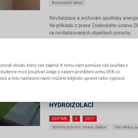
Konstrukční detail
Revitalizace a snižování spotřeby energ
Na příkladu z praxe Znaleckého ústavu 
na revitalizovaných objektech poruchy.
Přečíst podrobnosti
zovali obsah, který vás zajímá. K tomu nám pomůže váš souhlas s
 budeme moci používat údaje o vašem prohlížení webu DEK.cz.
ečí a toto nastavení navíc můžete kdykoliv upravit nebo vypnout.
25. 5. 2017
|
Ing. Ondřej Židek , Ing. Antonín
MĚŘENÍ TEPLOT OVLIVNĚNÝCH
PROSKLENÝCH PLOCH V POLY
HYDROIZOLACÍ
DEKTIME
5
2017
Střecha provozní, terasa, balkon
Vliv odrazu s