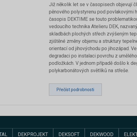
Již několik let se v časopisech objevují č
pěnového polystyrenu pod povlakovými hy
časopis DEKTIME se touto problematikou z
vedoucího technika Atelieru DEK, nazva
skladbách plochých střech zvýšeným tep
zjištěné změny objemu a struktury tepeln
orientací od jihovýchodu po jihozápad. V
degradaci po instalaci povrchu z uměléh
podložkách. V jednom případě došlo k de
polykarbonátových světlíků na střeše.
Přečíst podrobnosti
TAL
DEKPROJEKT
DEKSOFT
DEKWOOD
ELEK