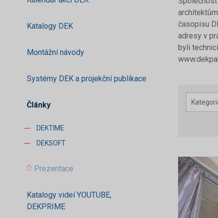
Společnost 
architektům
časopisu DE
Katalogy DEK
adresy v pr
byli techni
Montážní návody
www.dekpar
Systémy DEK a projekční publikace
Kategori
Články
DEKTIME
DEKSOFT
Prezentace
Katalogy videí YOUTUBE,
DEKPRIME