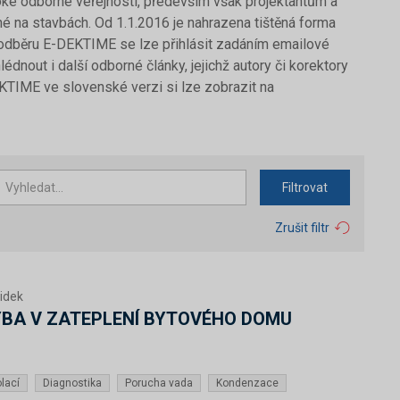
ké odborné veřejnosti, především však projektantům a
é na stavbách. Od 1.1.2016 je nahrazena tištěná forma
 odběru E-DEKTIME se lze přihlásit zadáním emailové
dnout i další odborné články, jejichž autory či korektory
KTIME ve slovenské verzi si lze zobrazit na
Filtrovat
Zrušit filtr
Židek
BA V ZATEPLENÍ BYTOVÉHO DOMU
lací
Diagnostika
Porucha vada
Kondenzace