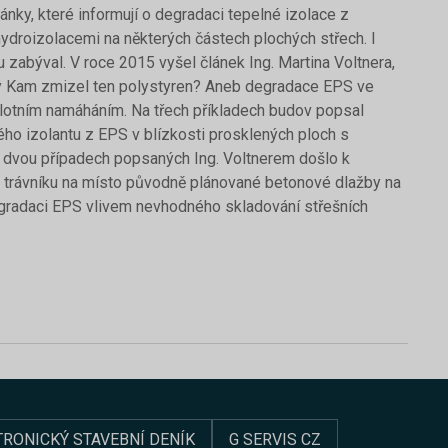
lánky, které informují o degradaci tepelné izolace z
droizolacemi na některých částech plochých střech. I
abýval. V roce 2015 vyšel článek Ing. Martina Voltnera,
ný Kam zmizel ten polystyren? Aneb degradace EPS ve
lotním namáháním. Na třech příkladech budov popsal
ého izolantu z EPS v blízkosti prosklených ploch s
e dvou případech popsaných Ing. Voltnerem došlo k
o trávníku na místo původně plánované betonové dlažby na
gradaci EPS vlivem nevhodného skladování střešních
TRONICKÝ STAVEBNÍ DENÍK
G SERVIS CZ