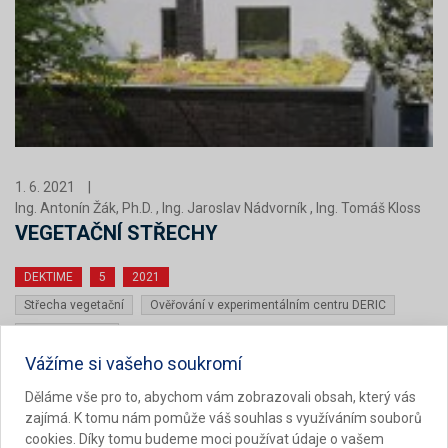
1. 6. 2021
|
Ing. Antonín Žák, Ph.D. , Ing. Jaroslav Nádvorník , Ing. Tomáš Kloss
VEGETAČNÍ STŘECHY
DEKTIME
5
2021
Střecha vegetační
Ověřování v experimentálním centru DERIC
Výzkum a vývoj
Vážíme si vašeho soukromí
Vegetační střechy se v poslední době staly jedním z
Děláme vše pro to, abychom vám zobrazovali obsah, který vás
nejdiskutovanějších témat ve stavebnictví. Hovoří se o jejich
zajímá. K tomu nám pomůže váš souhlas s využíváním souborů
využití pro snížení vlivu přívalových dešťů, pro zvýšení
cookies. Díky tomu budeme moci používat údaje o vašem