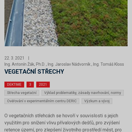
22. 3. 2021
|
Ing. Antonín Žák, Ph.D. , Ing. Jaroslav Nádvorník , Ing. Tomáš Kloss
VEGETAČNÍ STŘECHY
DEKTIME
3
2021
Střecha vegetační
Výklad problematiky, zásady navrhování, normy
Ověřování v experimentálním centru DERIC
Výzkum a vývoj
O vegetačních střehcách se hovoří v souvislosti s jejich
využitím pro snížení vlivu přívalových dešťů, pro zvýšení
retence území, pro zlepšení životního prostředí měst, pro