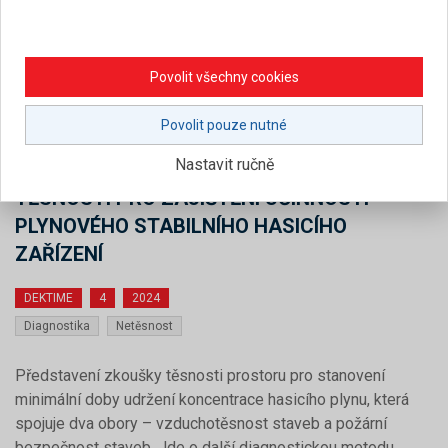
Povolit všechny cookies
1. 1. 2024
|
Povolit pouze nutné
Ing. Leoš Martiš , Ing. Veronika Hartmannová (Pražáková)
Nastavit ručně
DOOR FAN TEST – PROSTOROVÁ ZKOUŠKA
TĚSNOSTI PRO ZAJIŠTĚNÍ ÚČINNOSTI
PLYNOVÉHO STABILNÍHO HASICÍHO
ZAŘÍZENÍ
DEKTIME
4
2024
Diagnostika
Netěsnost
Představení zkoušky těsnosti prostoru pro stanovení
minimální doby udržení koncentrace hasicího plynu, která
spojuje dva obory – vzduchotěsnost staveb a požární
bezpečnost staveb. Jde o další diagnostickou metodu