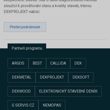
sloužící k prověřování stavu a kvality staveb, kterou
DEKPROJEKT nabízí.
Přečíst podrobnosti
Partneři programu
ARGOS
BEST
CALLIDA
DEK
DEKMETAL
DEKPROJEKT
DEKSOFT
DEKWOOD
ELEKTRONICKÝ STAVEBNÍ DENÍK
G SERVIS CZ
NEMOPAS