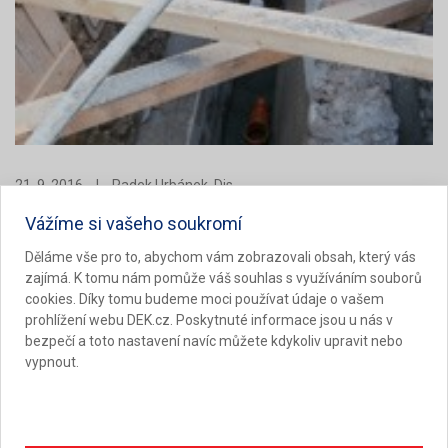
21. 9. 2016
|
Radek Urbánek, Dis.
SANACE SPODNÍ STAVBY RODINNÉHO DOMU
Vážíme si vašeho soukromí
DEKTIME
SBORNÍK SEMINÁŘE
10
2016
Děláme vše pro to, abychom vám zobrazovali obsah, který vás
zajímá. K tomu nám pomůže váš souhlas s využíváním souborů
Spodní stavba, základy
Drenáž
Porucha vada
cookies. Díky tomu budeme moci používat údaje o vašem
Vliv vody a vlhkosti
Hydroizolace
prohlížení webu DEK.cz. Poskytnuté informace jsou u nás v
bezpečí a toto nastavení navíc můžete kdykoliv upravit nebo
Rodinný dům se nachází ve velmi svažitém terénu. Zadní
vypnout.
část 1. nadzemního podlaží v celé výšce přiléhá k terénu
/obr. 01/. V přilehlém svahu je klenutý sklípek. Částečně
zasahuje až do skalního masivu, jeho klenba je ale shora