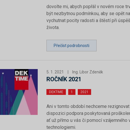
dovolte mi, abych popřál v novém roce trv
být nezbytnou podmínkou, aby se opět na d
vychutnat pocity radosti a štěstí při ú
života.
Přečíst podrobnosti
5. 1. 2021
|
Ing. Libor Zdeněk
ROČNÍK 2021
DEKTIME
1
2021
Ani v tomto období nechceme rezignovat n
dispozici podpora poskytovaná proškole
ať už přímo u vás či pomocí vzájemného 
technologiemi.