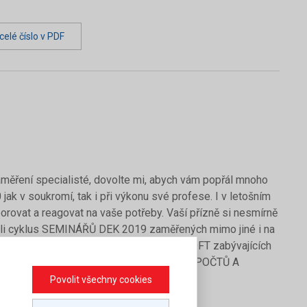
elé číslo v PDF
 zaměření specialisté, dovolte mi, abych vám popřál mnoho
ak v soukromí, tak i při výkonu své profese. I v letošním
rovat a reagovat na vaše potřeby. Vaší přízně si nesmírně
dali cyklus SEMINÁŘŮ DEK 2019 zaměřených mimo jiné i na
ivního projektování, cyklus seminářů DEKSOFT zabývajících
oku 2020, seminářů ÚRS CZ - TVORBA ROZPOČTŮ A
ivit v oblasti stavebnictví.
Povolit všechny cookies