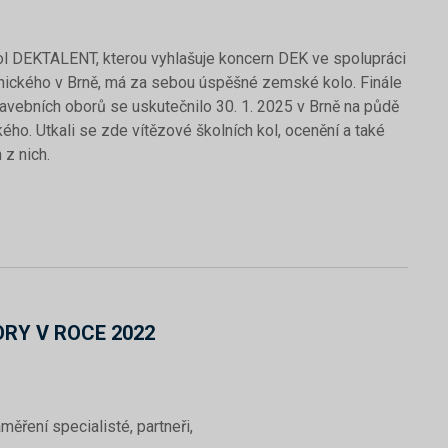
ol DEKTALENT, kterou vyhlašuje koncern DEK ve spolupráci
nického v Brně, má za sebou úspěšné zemské kolo. Finále
avebních oborů se uskutečnilo 30. 1. 2025 v Brně na půdě
ho. Utkali se zde vítězové školních kol, ocenění a také
 z nich.
RY V ROCE 2022
aměření specialisté, partneři,