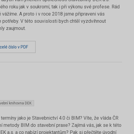
ho roku jak v soukromí, tak i při výkonu své profese. Rád
ně vážíme. A proto i v roce 2018 jsme připraveni vás
potřeby. V této souvislosti bych chtěl vyzdvihnout
hly zaujmout.
elé číslo v PDF
vební knihovna DEK
ermíny jako je Stavebnictví 4.0 či BIM? Víte, že vláda ČR
í metody BIM do stavební praxe? Zajímá vás, jak se k této
EK a.s. a co nabízí projektantům? Pak si přečtěte úvodní