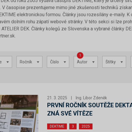
DEK od roku 2005 vydává časopis DEKTIME, který je určený širo
. V časopise prezentujeme mimo jiné zkušenosti techniků získan
KTIME elektronickou formou. Články jsou rozesílány e-maily. K
avém dolním rohu zápatí webové stránky. V této sekci si lze prohlé
ci ATELIER DEK. Články kolegů ze Slovenska a vybrané články DE
tner.sk.
1
e
Ročník
Číslo
Autor
Štítky
21. 3. 2025
|
Ing. Libor Zdeněk
PRVNÍ ROČNÍK SOUTĚŽE DEKT
ZNÁ SVÉ VÍTĚZE
DEKTIME
3
2025