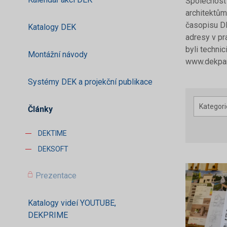
Společnost 
architektům
časopisu DE
Katalogy DEK
adresy v pr
byli techni
Montážní návody
www.dekpar
Systémy DEK a projekční publikace
Kategori
Články
DEKTIME
DEKSOFT
Prezentace
Katalogy videí YOUTUBE,
DEKPRIME