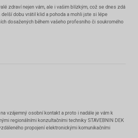
alé zdraví nejen vám, ale i vašim blízkým, což se dnes zdá
elší dobu vrátil klid a pohoda a mohli jste si lépe
spěších dosažených během vašeho profesního či soukromého
a vzájemný osobní kontakt a proto i nadále je vám k
nými regionálními konzultačními techniky STAVEBNIN DEK
vzdáleného propojení elektronickými komunikačními