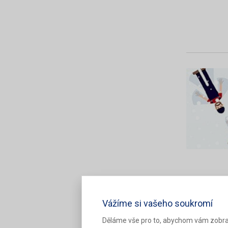
Vážíme si vašeho soukromí
Děláme vše pro to, abychom vám zobra