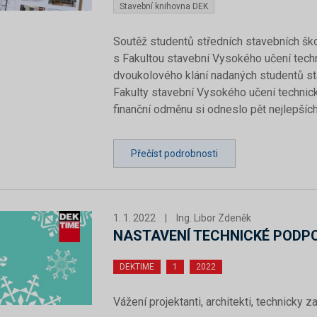
Stavební knihovna DEK
Soutěž studentů středních stavebních šk
s Fakultou stavební Vysokého učení tech
dvoukolového klání nadaných studentů st
Fakulty stavební Vysokého učení technické
finanční odměnu si odneslo pět nejlepších
Přečíst podrobnosti
1. 1. 2022
|
Ing. Libor Zdeněk
NASTAVENÍ TECHNICKÉ PODPO
DEKTIME
1
2022
Vážení projektanti, architekti, technicky z