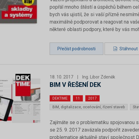
popřál mnoho štěstí a úspěchů během celé
bych vás ujistil, že si vaší přízně nesmír
maximálně podporovat a reagovat na vaše 
některé oblasti podpory, které by vás mo
Přečíst podrobnosti
Stáhnout c
18. 10. 2017
|
Ing. Libor Zdeněk
BIM V ŘEŠENÍ DEK
DEKTIME
11
2017
BIM, digitalizace, oceňování, řízení staveb
Sta
Zajímáte se o problematiku spojovanou s t
se 25. 9. 2017 zavázala podpořit zaveden
problematice aktuálně staví společnost D