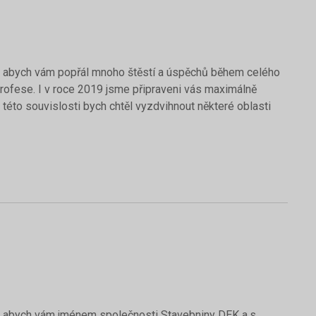
 mi, abych vám popřál mnoho štěstí a úspěchů během celého
 profese. I v roce 2019 jsme připraveni vás maximálně
této souvislosti bych chtěl vyzdvihnout některé oblasti
 mi, abych vám jménem společnosti Stavebniny DEK a.s.