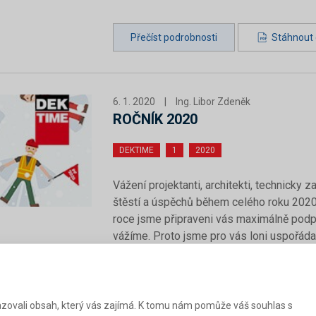
Přečíst podrobnosti
Stáhnout c
6. 1. 2020
|
Ing. Libor Zdeněk
ROČNÍK 2020
DEKTIME
1
2020
Vážení projektanti, architekti, technicky
štěstí a úspěchů během celého roku 2020 j
roce jsme připraveni vás maximálně podpo
vážíme. Proto jsme pro vás loni uspořá
přiblížení nových trendů v oblasti efekt
se energetickou náročností budov od r
KALKULACÍ EFEKTIVNĚ a mnoho dalších akt
zovali obsah, který vás zajímá. K tomu nám pomůže váš souhlas s