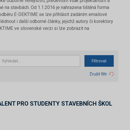
ké odborné veřejnosti, především však projektantům a
é na stavbách. Od 1.1.2016 je nahrazena tištěná forma
 odběru E-DEKTIME se lze přihlásit zadáním emailové
dnout i další odborné články, jejichž autory či korektory
KTIME ve slovenské verzi si lze zobrazit na
Filtrovat
Zrušit filtr
ALENT PRO STUDENTY STAVEBNÍCH ŠKOL