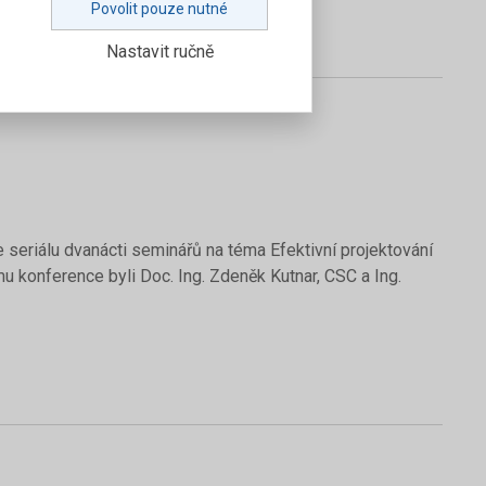
Povolit pouze nutné
elé číslo v PDF
Nastavit ručně
 seriálu dvanácti seminářů na téma Efektivní projektování
 konference byli Doc. Ing. Zdeněk Kutnar, CSC a Ing.