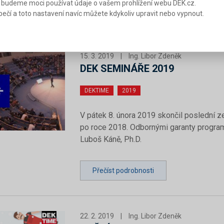
 budeme moci používat údaje o vašem prohlížení webu DEK.cz.
Přečíst podrobnosti
Stáhnout c
ečí a toto nastavení navíc můžete kdykoliv upravit nebo vypnout.
15. 3. 2019
|
Ing. Libor Zdeněk
DEK SEMINÁŘE 2019
DEKTIME
2019
V pátek 8. února 2019 skončil poslední ze
po roce 2018. Odbornými garanty programu
Luboš Káně, Ph.D.
Přečíst podrobnosti
22. 2. 2019
|
Ing. Libor Zdeněk