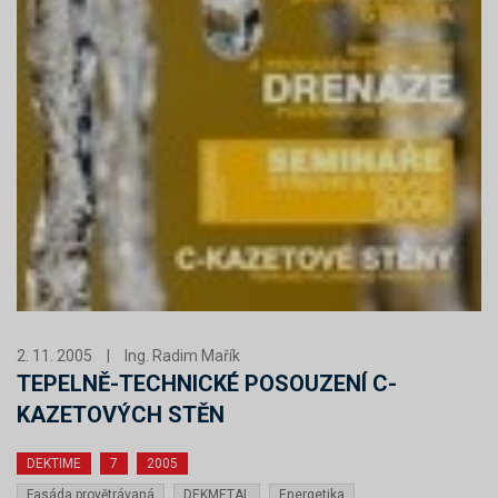
2. 11. 2005
|
Ing. Radim Mařík
TEPELNĚ-TECHNICKÉ POSOUZENÍ C-
KAZETOVÝCH STĚN
DEKTIME
7
2005
Fasáda provětrávaná
DEKMETAL
Energetika