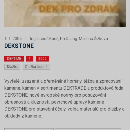
1. 1. 2006
|
Ing. Luboš Káně, Ph.D. , Ing. Martina Žižková
DEKSTONE
DEKTIME
1
2006
Dlažba
Dlažba lepená
Vyvřelé, usazené a přeměněné horniny, těžba a zpracování
kamene, kámen v sortimentu DEKTRADE a produktová řada
DEKSTONE, nové evropské normy pro posuzování
obrusnosti a kluznosti, povrchové úpravy kamene
DEKSTONE pro stavební účely, volba materiálů pro dlažby a
obklady z kamene.