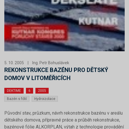
5. 10. 2005
|
Ing. Petr Bohuslávek
REKONSTRUKCE BAZÉNU PRO DĚTSKÝ
DOMOV V LITOMĚŘICÍCH
DEKTIME
6
2005
Bazén s fólií
Hydroizolace
Původní stav, průzkum, návrh rekonstrukce bazénu v areálu
dětského domova, přípravné práce a průběh rekonstrukce,
bazénové fólie ALKORPLAN, výtah z technologie provádění