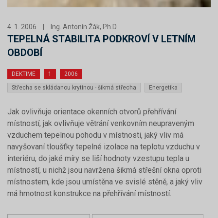
4. 1. 2006
|
Ing. Antonín Žák, Ph.D.
TEPELNÁ STABILITA PODKROVÍ V LETNÍM
OBDOBÍ
DEKTIME
1
2006
Střecha se skládanou krytinou - šikmá střecha
Energetika
Jak ovlivňuje orientace okenních otvorů přehřívání
místností, jak ovlivňuje větrání venkovním neupraveným
vzduchem tepelnou pohodu v místnosti, jaký vliv má
navyšovaní tloušťky tepelné izolace na teplotu vzduchu v
interiéru, do jaké míry se liší hodnoty vzestupu tepla u
místností, u nichž jsou navržena šikmá střešní okna oproti
místnostem, kde jsou umístěna ve svislé stěně, a jaký vliv
má hmotnost konstrukce na přehřívání místností.