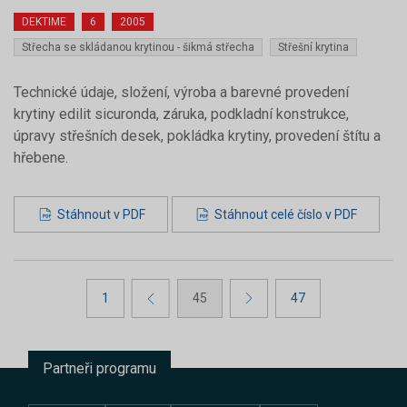
DEKTIME
6
2005
Střecha se skládanou krytinou - šikmá střecha
Střešní krytina
Technické údaje, složení, výroba a barevné provedení
krytiny edilit sicuronda, záruka, podkladní konstrukce,
úpravy střešních desek, pokládka krytiny, provedení štítu a
hřebene.
Stáhnout v PDF
Stáhnout celé číslo v PDF
1
45
47
Partneři programu