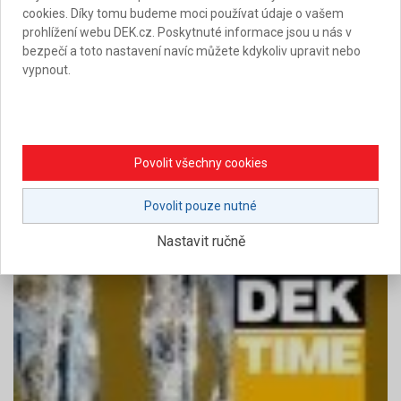
cookies. Díky tomu budeme moci používat údaje o vašem
Doplňková hydroizolační vrstva
prohlížení webu DEK.cz. Poskytnuté informace jsou u nás v
Skládaná krytina a doplňková hydroizolační vrstva DHV
bezpečí a toto nastavení navíc můžete kdykoliv upravit nebo
vypnout.
Fólie společnosti DEKTRADE pro pojistné hydroizolační
vrstvy, separační a mikroventilační fólie, fólie pro parotěsné
vrstvy a samolepicí pásky.
Povolit všechny cookies
Stáhnout v PDF
Stáhnout celé číslo v PDF
Povolit pouze nutné
Nastavit ručně