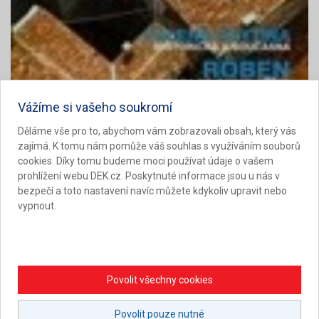
Vážíme si vašeho soukromí
Děláme vše pro to, abychom vám zobrazovali obsah, který vás
zajímá. K tomu nám pomůže váš souhlas s využíváním souborů
cookies. Díky tomu budeme moci používat údaje o vašem
prohlížení webu DEK.cz. Poskytnuté informace jsou u nás v
bezpečí a toto nastavení navíc můžete kdykoliv upravit nebo
vypnout.
Povolit všechny cookies
3. 9. 2006
|
Doc. Ing. Zdeněk Kutnar, CSc.
HYDROIZOLAČNÍ RIZIKA ŠIKMÝCH STŘECH
Povolit pouze nutné