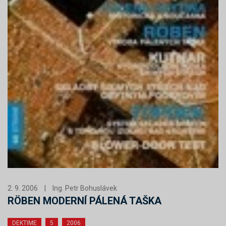
2. 9. 2006
|
Ing. Petr Bohuslávek
RÖBEN MODERNÍ PÁLENÁ TAŠKA
DEKTIME
5
2006