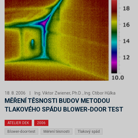
18. 8. 2006
|
Ing. Viktor Zwiener, Ph.D. , Ing. Ctibor Hůlka
MĚŘENÍ TĚSNOSTI BUDOV METODOU
TLAKOVÉHO SPÁDU BLOWER-DOOR TEST
ATELIER DEK
2006
Blower-door-test
Měření těsnosti
Tlakový spád