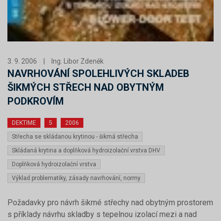
3. 9. 2006
|
Ing. Libor Zdeněk
NAVRHOVÁNÍ SPOLEHLIVÝCH SKLADEB
ŠIKMÝCH STŘECH NAD OBYTNÝM
PODKROVÍM
DEKTIME
5
2006
Střecha se skládanou krytinou - šikmá střecha
Skládaná krytina a doplňková hydroizolační vrstva DHV
Doplňková hydroizolační vrstva
Výklad problematiky, zásady navrhování, normy
Požadavky pro návrh šikmé střechy nad obytným prostorem
s příklady návrhu skladby s tepelnou izolací mezi a nad