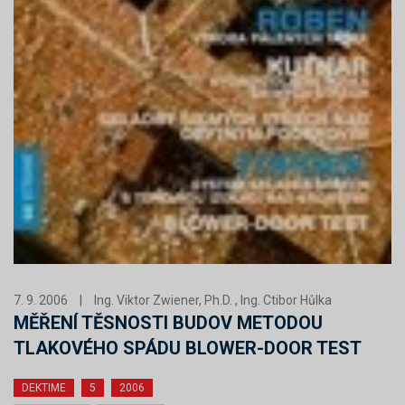
7. 9. 2006
|
Ing. Viktor Zwiener, Ph.D. , Ing. Ctibor Hůlka
MĚŘENÍ TĚSNOSTI BUDOV METODOU
TLAKOVÉHO SPÁDU BLOWER-DOOR TEST
DEKTIME
5
2006