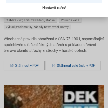
DEKTIME
5
2006
Nastavit ručně
Střecha se skládanou krytinou - šikmá střecha
Stabilita - vítr, sníh, zakládání, statika
Porucha vada
Výklad problematiky, zásady navrhování, normy
Všeobecná pravidla obsažená v ČSN 73 1901, napomáhající
spolehlivému řešení šikmých střech s příkladem řešení
tvarově členité střechy a střechy v horské oblasti.
Stáhnout v PDF
Stáhnout celé číslo v PDF