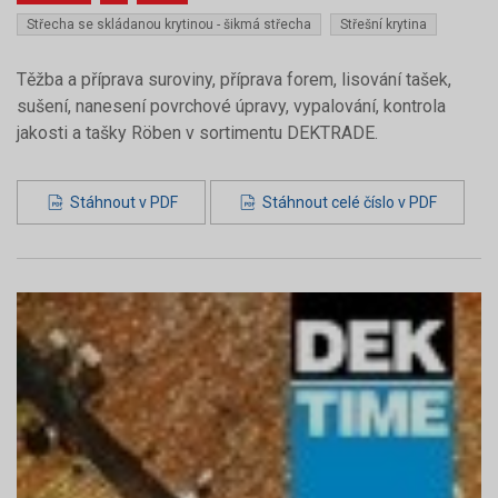
Střecha se skládanou krytinou - šikmá střecha
Střešní krytina
Těžba a příprava suroviny, příprava forem, lisování tašek,
sušení, nanesení povrchové úpravy, vypalování, kontrola
jakosti a tašky Röben v sortimentu DEKTRADE.
Stáhnout v PDF
Stáhnout celé číslo v PDF