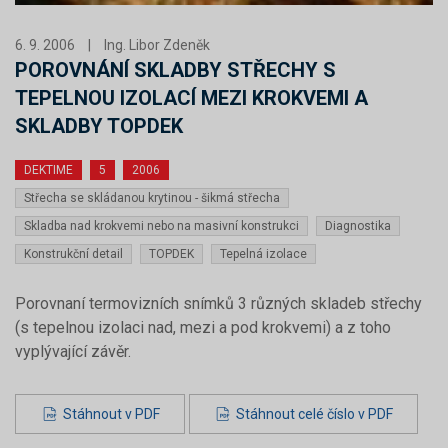
6. 9. 2006
|
Ing. Libor Zdeněk
POROVNÁNÍ SKLADBY STŘECHY S
TEPELNOU IZOLACÍ MEZI KROKVEMI A
SKLADBY TOPDEK
DEKTIME
5
2006
Střecha se skládanou krytinou - šikmá střecha
Skladba nad krokvemi nebo na masivní konstrukci
Diagnostika
Konstrukční detail
TOPDEK
Tepelná izolace
Porovnaní termovizních snímků 3 různých skladeb střechy
(s tepelnou izolaci nad, mezi a pod krokvemi) a z toho
vyplývající závěr.
Stáhnout v PDF
Stáhnout celé číslo v PDF