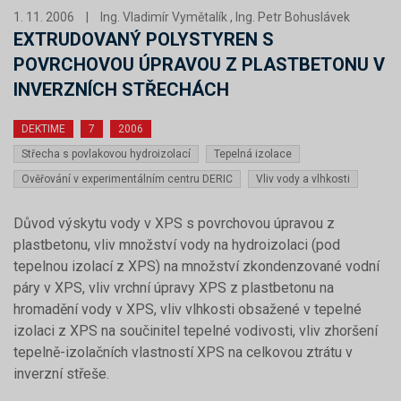
1. 11. 2006
|
Ing. Vladimír Vymětalík , Ing. Petr Bohuslávek
EXTRUDOVANÝ POLYSTYREN S
POVRCHOVOU ÚPRAVOU Z PLASTBETONU V
INVERZNÍCH STŘECHÁCH
DEKTIME
7
2006
Střecha s povlakovou hydroizolací
Tepelná izolace
Ověřování v experimentálním centru DERIC
Vliv vody a vlhkosti
Důvod výskytu vody v XPS s povrchovou úpravou z
plastbetonu, vliv množství vody na hydroizolaci (pod
tepelnou izolací z XPS) na množství zkondenzované vodní
páry v XPS, vliv vrchní úpravy XPS z plastbetonu na
hromadění vody v XPS, vliv vlhkosti obsažené v tepelné
izolaci z XPS na součinitel tepelné vodivosti, vliv zhoršení
tepelně-izolačních vlastností XPS na celkovou ztrátu v
inverzní střeše.