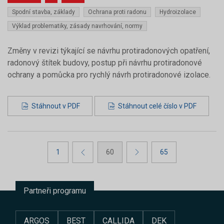
Spodní stavba, základy
Ochrana proti radonu
Hydroizolace
Výklad problematiky, zásady navrhování, normy
Změny v revizi týkající se návrhu protiradonových opatření,
radonový štítek budovy, postup při návrhu protiradonové
ochrany a pomůcka pro rychlý návrh protiradonové izolace.
Stáhnout v PDF
Stáhnout celé číslo v PDF
1
60
65
Partneři programu
ARGOS
BEST
CALLIDA
DEK