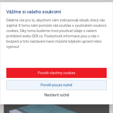
STŘECHY SE SKLÁDANOU KRYTINOU -
Vážíme si vašeho soukromí
praktické ukázky
Děláme vše pro to, abychom vám zobrazovali obsah, který vás
zajímá. K tomu nám pomůže váš souhlas s využíváním souborů
Přednáška podrobně ukazuje realizaci nadkrokevního
cookies. Díky tomu budeme moci používat údaje o vašem
systému TOPDEK, sanace vadných skladeb střech se
prohlížení webu DEK.cz. Poskytnuté informace jsou u nás v
bezpečí a toto nastavení navíc můžete kdykoliv upravit nebo
zateplením mezi krokvemi a rekonstrukci známé šikmé
vypnout.
střechy s vysokými nároky na hydroizolační bezpečnost.
Po předchozí dohodě s přednášejícím technikem lze zařadit
ukázku realizace střech se skládanou krytinou z jeho praxe.
Povolit všechny cookies
Náhled prezentace
Povolit pouze nutné
Nastavit ručně