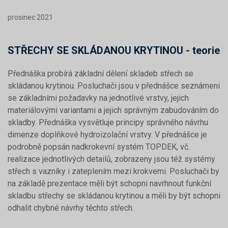
prosinec 2021
STŘECHY SE SKLÁDANOU KRYTINOU - teorie
Přednáška probírá základní dělení skladeb střech se
skládanou krytinou. Posluchači jsou v přednášce seznámeni
se základními požadavky na jednotlivé vrstvy, jejich
materiálovými variantami a jejich správným zabudováním do
skladby. Přednáška vysvětluje principy správného návrhu
dimenze doplňkové hydroizolační vrstvy. V přednášce je
podrobně popsán nadkrokevní systém TOPDEK, vč.
realizace jednotlivých detailů, zobrazeny jsou též systémy
střech s vazníky i zateplením mezi krokvemi. Posluchači by
na základě prezentace měli být schopni navrhnout funkční
skladbu střechy se skládanou krytinou a měli by být schopni
odhalit chybné návrhy těchto střech.