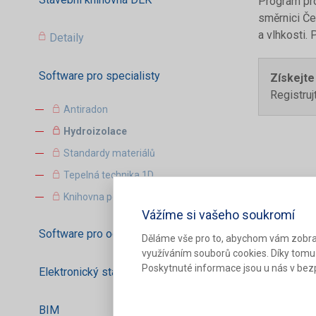
Program pro
směrnici Če
a vlhkosti.
Detaily
Software pro specialisty
Získejte
Registru
Antiradon
Hydroizolace
Standardy materiálů
Tepelná technika 1D
Knihovna požadavků
Vážíme si vašeho soukromí
Software pro oceňování staveb
Děláme vše pro to, abychom vám zobra
využíváním souborů cookies. Díky tomu
Poskytnuté informace jsou u nás v bezp
Elektronický stavební deník
BIM