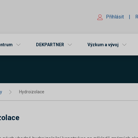
Přihlásit
|
R
entrum
DEKPARTNER
Výzkum a vývoj
ty
Hydroizolace
zolace