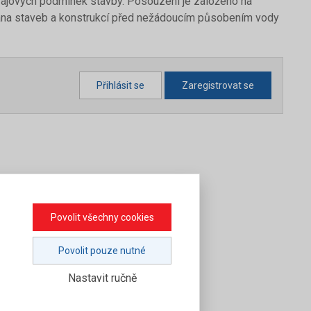
rajových podmínek stavby. Posouzení je založeno na
hrana staveb a konstrukcí před nežádoucím působením vody
Přihlásit se
Zaregistrovat se
Povolit všechny cookies
Povolit pouze nutné
Nastavit ručně