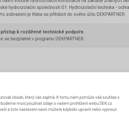
 návrh vhodné hydroizolační konstrukce na základě známých ok
ské hydroizolační společnosti 01: Hydroizolační technika - oc
 Pro zobrazení je třeba se přihlásit do svého účtu DEKPARTNER.
 přístup k rozšířené technické podpoře.
jte se bezplatně v programu DEKPARTNER.
zovali obsah, který vás zajímá. K tomu nám pomůže váš souhlas s
 budeme moci používat údaje o vašem prohlížení webu DEK.cz.
ečí a toto nastavení navíc můžete kdykoliv upravit nebo vypnout.