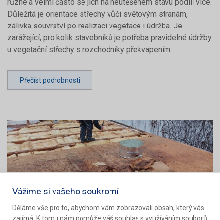
různé a velmi často se jich na neutěšeném stavu podílí více.
Důležitá je orientace střechy vůči světovým stranám,
zálivka souvrství po realizaci vegetace i údržba. Je
zarážející, pro kolik stavebníků je potřeba pravidelné údržby
u vegetační střechy s rozchodníky překvapením.
Přečíst podrobnosti
Vážíme si vašeho soukromí
Děláme vše pro to, abychom vám zobrazovali obsah, který vás
zajímá. K tomu nám pomůže váš souhlas s využíváním souborů