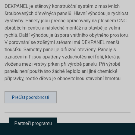
DEKPANEL je stěnový konstrukční systém z masivních
šroubovaných dřevěných panelů. Hlavní výhodou je rychlost
výstavby. Panely jsou přesně opracovány na plošném CNC
obráběcím centru a následná montáž na stavbě je velmi
rychlá. Další výhodou je úspora vnitřního obytného prostoru.
V porovnání se zděnými stěnami má DEKPANEL menší
tloušťku. Samotný panel je difúzně otevřený. Panely s
označením F jsou opatřeny vzduchotěsnicí fólií, která je
vložena mezi vrstvy prken při výrobě panelu. Při výrobě
panelu není používáno žádné lepidlo ani jiné chemické
přípravky, rostlé dřevo je obnovitelnou stavební hmotou.
Přečíst podrobnosti
Partneři programu