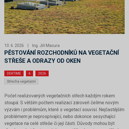
10. 6. 2026
|
Ing. Jiří Macura
PĚSTOVÁNÍ ROZCHODNÍKŮ NA VEGETAČNÍ
STŘEŠE A ODRAZY OD OKEN
DEKTIME
6
2026
Střecha vegetační
Počet realizovaných vegetačních střech každým rokem
stoupá. S větším počtem realizací zároveň čelíme novým
výzvám i problémům, které s vegetací souvisí. Nejčastějším
problémem je neprospívající, nebo dokonce sesychající
vegetace na celé střeše či její části. Důvody mohou být