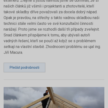
exteriéru. Zřejmě s jistou naivitou jsme se domívali, že si
našich článků již všimli i projektanti a zhotovitelé, kteří
takové skladby dříve považovali za docela dobrý nápad.
Opak je pravdou, na střechy s takto vadnou skladbou naši
technici stále velmi často ve své konzultační činnosti
narážejí. Proto jsme se rozhodli další tři případy zveřejnit.
Snad článkem přispějeme k tomu, aby ubývali autoři
vadných řešení, kteří se poučí až když se s problémem
setkají na vlastní stavbě. Zhodnocení problému se ujal ing.
Jiří Macura.
Přečíst podrobnosti