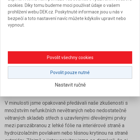
cookies. Díky tomu budeme moci používat údaje o vašem
prohlížení webu DEK.cz. Poskytnuté informace jsou u nás v
bezpečí a toto nastavení navíc můžete kdykoliv upravit nebo
31. 10. 2024
|
Ing. Jiří Filip , Ing. Jiří Macura , David Svoboda
vypnout.
PROBLEMATICKÉ STŘECHY S DIFÚZNĚ
UZAVŘENOU HYDROIZOLACÍ A
ZABUDOVANÝM DŘEVEM BEZ VĚTRÁNÍ
ZATÍM NEUBÝVAJÍ
Povolit všechny cookies
DEKTIME
11
2024
Povolit pouze nutné
Vlhkostní režim skladby
Porucha vada
Nastavit ručně
Střecha s povlakovou hydroizolací
V minulosti jsme opakovaně předávali naše zkušenosti s
množstvím nefunkčních nevětraných nebo nedostatečně
větraných skladeb střech s uzavřenými dřevěnými prvky
mezi parozábranou z lehké fólie na interiérové straně a
hydroizolačním povlakem nebo těsnou krytinou na straně