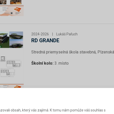
2024-2026
|
Lukáš Paľuch
RD GRANDE
Stredná priemyselná škola stavebná, Plzenská
Školní kolo:
3. místo
zovali obsah, který vás zajímá. K tomu nám pomůže váš souhlas s
2023-2025
|
Aneta Janigová