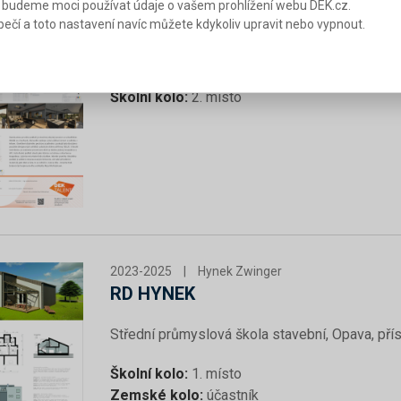
 budeme moci používat údaje o vašem prohlížení webu DEK.cz.
RD GRANITE OAK
ečí a toto nastavení navíc můžete kdykoliv upravit nebo vypnout.
Střední škola průmyslová a umělecká Hodonín,
Školní kolo:
2. místo
2023-2025
|
Hynek Zwinger
RD HYNEK
Střední průmyslová škola stavební, Opava, př
Školní kolo:
1. místo
Zemské kolo:
účastník