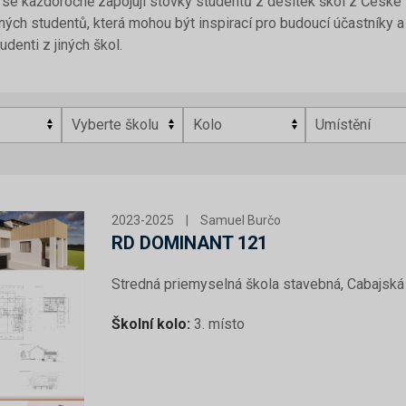
se každoročně zapojují stovky studentů z desítek škol z České i
ných studentů, která mohou být inspirací pro budoucí účastníky a c
tudenti z jiných škol.
2023-2025
|
Samuel Burčo
RD DOMINANT 121
Stredná priemyselná škola stavebná, Cabajská 
Školní kolo:
3. místo