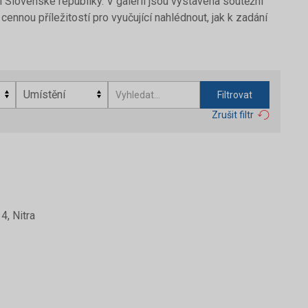
 Slovenské republiky. V galerii jsou vystavena soutěžní
ennou příležitostí pro vyučující nahlédnout, jak k zadání
Filtrovat
Zrušit filtr
4, Nitra