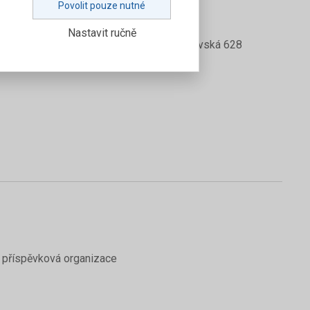
Povolit pouze nutné
Nastavit ručně
Stanislava Bechyně, Havlíčkův Brod, Jihlavská 628
 příspěvková organizace