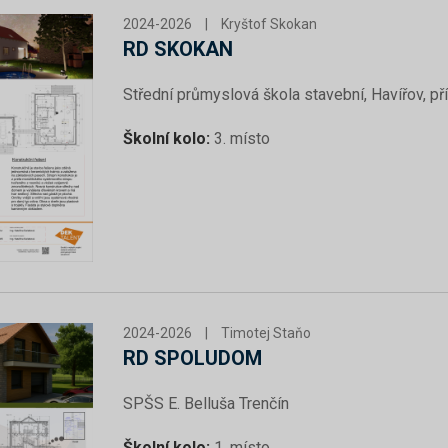
2024-2026
|
Kryštof Skokan
RD SKOKAN
Střední průmyslová škola stavební, Havířov, p
Školní kolo:
3. místo
2024-2026
|
Timotej Staňo
RD SPOLUDOM
SPŠS E. Belluša Trenčín
Školní kolo:
1. místo