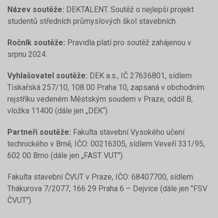
Název soutěže:
DEKTALENT. Soutěž o nejlepší projekt
studentů středních průmyslových škol stavebních.
Ročník soutěže:
Pravidla platí pro soutěž zahájenou v
srpnu 2024.
Vyhlašovatel soutěže:
DEK a.s., IČ 27636801, sídlem
Tiskařská 257/10, 108 00 Praha 10, zapsaná v obchodním
rejstříku vedeném Městským soudem v Praze, oddíl B,
vložka 11400 (dále jen „DEK“).
Partneři soutěže:
Fakulta stavební Vysokého učení
technického v Brně, IČO: 00216305, sídlem Veveří 331/95,
602 00 Brno (dále jen „FAST VUT").
Fakulta stavební ČVUT v Praze, IČO: 68407700, sídlem
Thákurova 7/2077, 166 29 Praha 6 – Dejvice (dále jen "FSV
ČVUT").