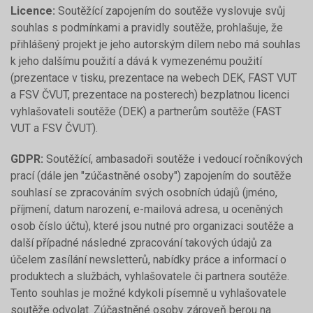
Licence:
Soutěžící zapojením do soutěže vyslovuje svůj
souhlas s podmínkami a pravidly soutěže, prohlašuje, že
přihlášený projekt je jeho autorským dílem nebo má souhlas
k jeho dalšímu použití a dává k vymezenému použití
(prezentace v tisku, prezentace na webech DEK, FAST VUT
a FSV ČVUT, prezentace na posterech) bezplatnou licenci
vyhlašovateli soutěže (DEK) a partnerům soutěže (FAST
VUT a FSV ČVUT).
GDPR:
Soutěžící, ambasadoři soutěže i vedoucí ročníkových
prací (dále jen "zúčastněné osoby") zapojením do soutěže
souhlasí se zpracováním svých osobních údajů (jméno,
příjmení, datum narození, e-mailová adresa, u oceněných
osob číslo účtu), které jsou nutné pro organizaci soutěže a
další případné následné zpracování takových údajů za
účelem zasílání newsletterů, nabídky práce a informací o
produktech a službách, vyhlašovatele či partnera soutěže.
Tento souhlas je možné kdykoli písemně u vyhlašovatele
soutěže odvolat. Zúčastněné osoby zároveň berou na