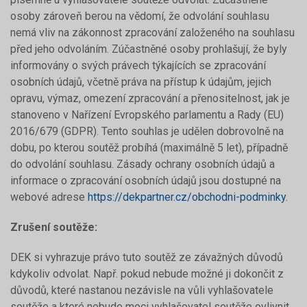
osoby zároveň berou na vědomí, že odvolání souhlasu
nemá vliv na zákonnost zpracování založeného na souhlasu
před jeho odvoláním. Zúčastněné osoby prohlašují, že byly
informovány o svých právech týkajících se zpracování
osobních údajů, včetně práva na přístup k údajům, jejich
opravu, výmaz, omezení zpracování a přenositelnost, jak je
stanoveno v Nařízení Evropského parlamentu a Rady (EU)
2016/679 (GDPR). Tento souhlas je udělen dobrovolně na
dobu, po kterou soutěž probíhá (maximálně 5 let), případně
do odvolání souhlasu. Zásady ochrany osobních údajů a
informace o zpracování osobních údajů jsou dostupné na
webové adrese
https://dekpartner.cz/obchodni-podminky.
Zrušení soutěže:
DEK si vyhrazuje právo tuto soutěž ze závažných důvodů
kdykoliv odvolat. Např. pokud nebude možné ji dokončit z
důvodů, které nastanou nezávisle na vůli vyhlašovatele
soutěže a které nebude moci vyhlašovatel soutěže ovlivnit.