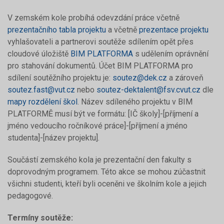
V zemském kole probíhá odevzdání práce včetně
prezentačního tabla projektu
a včetně
prezentace projektu
vyhlašovateli a partnerovi soutěže sdílením opět přes
cloudové úložiště
BIM PLATFORMA
s udělením oprávnění
pro stahování dokumentů. Účet BIM PLATFORMA pro
sdílení soutěžního projektu je:
soutez@dek.cz
a zároveň
soutez.fast@vut.cz
nebo
soutez-dektalent@fsv.cvut.cz
dle
mapy rozdělení škol
. Název sdíleného projektu v BIM
PLATFORMĚ musí být ve formátu: [IČ školy]-[příjmení a
jméno vedoucího ročníkové práce]-[příjmení a jméno
studenta]-[název projektu].
Součástí zemského kola je prezentační den fakulty s
doprovodným programem. Této akce se mohou zúčastnit
všichni studenti, kteří byli oceněni ve školním kole a jejich
pedagogové.
Termíny soutěže: