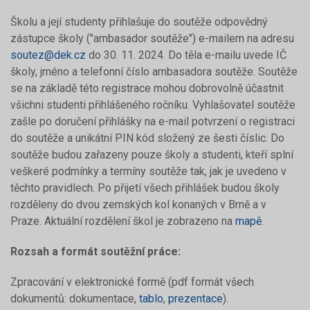
Školu a její studenty přihlašuje do soutěže odpovědný
zástupce školy ("ambasador soutěže") e-mailem na adresu
soutez@dek.cz
do 30. 11. 2024. Do těla e-mailu uvede IČ
školy, jméno a telefonní číslo ambasadora soutěže. Soutěže
se na základě této registrace mohou dobrovolně účastnit
všichni studenti přihlášeného ročníku. Vyhlašovatel soutěže
zašle po doručení přihlášky na e-mail potvrzení o registraci
do soutěže a unikátní PIN kód složený ze šesti číslic. Do
soutěže budou zařazeny pouze školy a studenti, kteří splní
veškeré podmínky a termíny soutěže tak, jak je uvedeno v
těchto pravidlech. Po přijetí všech přihlášek budou školy
rozděleny do dvou zemských kol konaných v Brně a v
Praze. Aktuální rozdělení škol je zobrazeno na
mapě
.
Rozsah a formát soutěžní práce:
Zpracování v elektronické formě (pdf formát všech
dokumentů: dokumentace,
tablo
,
prezentace
).