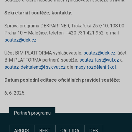
Sekretariát soutěže, kontakty:
Správa programu DEKPARTNER, Tiskařská 257/10, 108 00
Praha 10 – Malešice, telefon: +420 731 421 952, e-mail:
soutez@dek.cz
.
Účet BIM PLATFORMA vyhlašovatele:
soutez@dek.cz
, účet
BIM PLATFORMA partnerů soutěže:
soutez.fast@vut.cz
a
soutez-dektalent@fsv.cvut.cz
dle
mapy rozdělení škol
.
Datum poslední editace oficiálních pravidel soutěže:
6. 6. 2025.
Partneři programu
ARGOS
BEST
CALLIDA
DEK