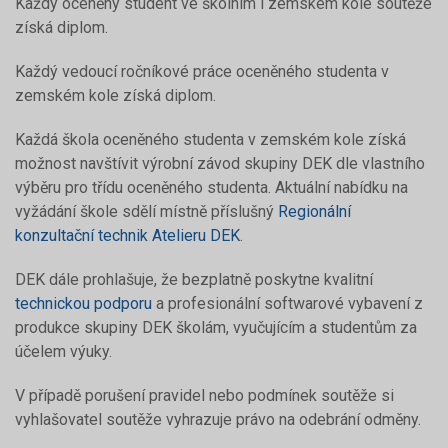
Každý oceněný student ve školním i zemském kole soutěže
získá diplom.
Každý vedoucí ročníkové práce oceněného studenta v
zemském kole získá diplom.
Každá škola oceněného studenta v zemském kole získá
možnost navštívit výrobní závod skupiny DEK dle vlastního
výběru pro třídu oceněného studenta. Aktuální nabídku na
vyžádání škole sdělí místně příslušný
Regionální
konzultační technik Atelieru DEK
.
DEK dále prohlašuje, že bezplatně poskytne kvalitní
technickou podporu
a profesionální softwarové vybavení z
produkce skupiny DEK školám, vyučujícím a studentům za
účelem výuky.
V případě porušení pravidel nebo podmínek soutěže si
vyhlašovatel soutěže vyhrazuje právo na odebrání odměny.