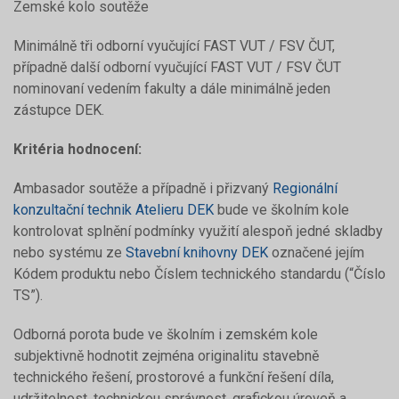
Zemské kolo soutěže
Minimálně tři odborní vyučující FAST VUT / FSV ČUT,
případně další odborní vyučující FAST VUT / FSV ČUT
nominovaní vedením fakulty a dále minimálně jeden
zástupce DEK.
Kritéria hodnocení:
Ambasador soutěže a případně i přizvaný
Regionální
konzultační technik Atelieru DEK
bude ve školním kole
kontrolovat splnění podmínky využití alespoň jedné skladby
nebo systému ze
Stavební knihovny DEK
označené jejím
Kódem produktu nebo Číslem technického standardu (“Číslo
TS”).
Odborná porota bude ve školním i zemském kole
subjektivně hodnotit zejména originalitu stavebně
technického řešení, prostorové a funkční řešení díla,
udržitelnost, technickou správnost, grafickou úroveň a