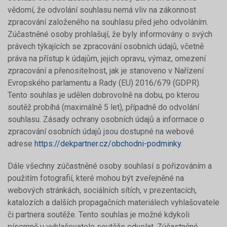
vědomí, že odvolání souhlasu nemá vliv na zákonnost
zpracování založeného na souhlasu před jeho odvoláním.
Zúčastněné osoby prohlašují, že byly informovány o svých
právech týkajících se zpracování osobních údajů, včetně
práva na přístup k údajům, jejich opravu, výmaz, omezení
zpracování a přenositelnost, jak je stanoveno v Nařízení
Evropského parlamentu a Rady (EU) 2016/679 (GDPR).
Tento souhlas je udělen dobrovolně na dobu, po kterou
soutěž probíhá (maximálně 5 let), případně do odvolání
souhlasu. Zásady ochrany osobních údajů a informace o
zpracování osobních údajů jsou dostupné na webové
adrese
https://dekpartner.cz/obchodni-podminky.
Dále všechny zúčastněné osoby souhlasí s pořizováním a
použitím fotografií, které mohou být zveřejněné na
webových stránkách, sociálních sítích, v prezentacích,
katalozích a dalších propagačních materiálech vyhlašovatele
či partnera soutěže. Tento souhlas je možné kdykoli
písemně u vyhlašovatele soutěže odvolat. Zúčastněné