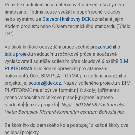
Použití konstrukčního a materiálového řešení stavby není
limitováno. Podmínkou je využití alespoň jedné skladby
nebo systému ze
Stavební knihovny DEK
označené jejím
Kódem produktu nebo Číslem technického standardu (“Číslo
TS”).
Ve školním kole odevzdání práce včetně
prezentačního
tabla projektu
vedoucímu ročníkové práce a současně
vyhlašovateli soutěže sdílením přes cloudové úložiště
BIM
PLATFORMA
s udělením oprávnění pro stahování
dokumentů. Účet BIM PLATFORMA pro sdílení soutěžního
projektu je:
soutez@dek.cz
. Název sdíleného projektu v BIM
PLATFORMĚ musí být ve formátu: [IČ školy]-[příjmení a
jméno vedoucího ročníkové práce]-[příjmení a jméno
studenta]-[název projektu].
Např.: 60126698-Postránecký
Viktor-Bohuslav Richard-Komunitní centrum Bohuslavka.
Ze školního do zemského kola postupují z každé školy dva
nejlepší projekty.