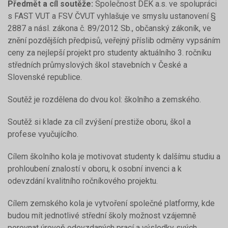
Předmět a cíl soutěže:
Společnost DEK a.s. ve spolupráci
s FAST VUT a FSV ČVUT vyhlašuje ve smyslu ustanovení §
2887 a násl. zákona č. 89/2012 Sb., občanský zákoník, ve
znění pozdějších předpisů, veřejný příslib odměny vypsáním
ceny za nejlepší projekt pro studenty aktuálního 3. ročníku
středních průmyslových škol stavebních v České a
Slovenské republice.
Soutěž je rozdělena do dvou kol: školního a zemského.
Soutěž si klade za cíl zvýšení prestiže oboru, škol a
profese vyučujícího.
Cílem školního kola je motivovat studenty k dalšímu studiu a
prohloubení znalostí v oboru, k osobní invenci a k
odevzdání kvalitního ročníkového projektu.
Cílem zemského kola je vytvoření společné platformy, kde
budou mít jednotlivé střední školy možnost vzájemně
porovnat úroveň odevzdaných prací a výsledky svých