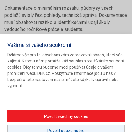
Dokumentace o minimálním rozsahu: půdorysy všech
podlaží, svislý řez, pohledy, technická zpráva. Dokumentace
musí obsahovat razítko s identifikačními údaji školy,
vedoucího ročníkové práce a studenta.
Výhodou je rozšíření dokumentace např. o: vizualizace,
Vážíme si vašeho soukromí
výkresy vodorovných konstrukcí (základů, stropů, krovu,
Děláme vše pro to, abychom vám zobrazovali obsah, který vás
střechy), detaily, technické výpočty, výkresy specializací,
zajímá. K tomu nám pomůže váš souhlas s využíváním souborů
cenovou kalkulaci, výpočet energetické náročnosti ad. nebo
cookies. Díky tomu budeme moci používat údaje o vašem
i 3D model objektu.
prohlížení webu DEK.cz. Poskytnuté informace jsou u nás v
bezpečí a toto nastavení navíc můžete kdykoliv upravit nebo
Prezentace soutěžní práce:
vypnout.
Ve školním kole vytvoří soutěžící
prezentační tablo projektu
.
Podmínkou je použití jednotného vzoru tabla o minimálním
obsahu: název projektu, půdorys, řez, pohled, textový popis
Povolit všechny cookies
architektonického, konstrukčního a materiálového řešení
objektu.
Povolit pouze nutné