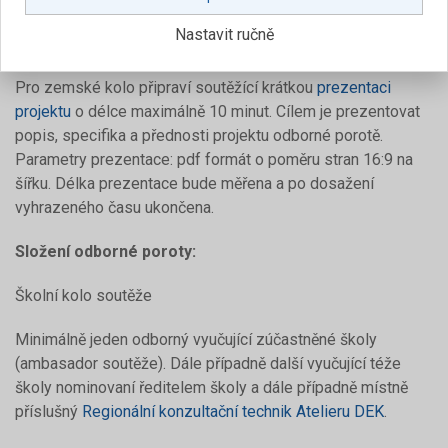
Výhodou je rozšíření obsahu prezentačního tabla např. o:
Nastavit ručně
vizualizaci, grafický štítek PENB, číselné údaje o stavbě ad.
Pro zemské kolo připraví soutěžící krátkou
prezentaci
projektu
o délce maximálně 10 minut. Cílem je prezentovat
popis, specifika a přednosti projektu odborné porotě.
Parametry prezentace: pdf formát o poměru stran 16:9 na
šířku. Délka prezentace bude měřena a po dosažení
vyhrazeného času ukončena.
Složení odborné poroty:
Školní kolo soutěže
Minimálně jeden odborný vyučující zúčastněné školy
(ambasador soutěže). Dále případně další vyučující téže
školy nominovaní ředitelem školy a dále případně místně
příslušný
Regionální konzultační technik Atelieru DEK
.